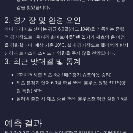
감을 찾았습니다.
2. 경기장 및 환경 요인
캐나다 라이프 센터는 평균 6.0골(리그 10위)을 기록하는 중립
적 경기장으로, “위니펙 화이트아웃” 팬 열기가 제츠의 홈 이점
을 강화합니다. 예상 기온 10°C, 실내 경기장으로 헬러벅의 반사
신경과 토마스의 스피드에 영향을 주지 않을 전망입니다.
3. 최근 맞대결 및 통계
2024-25 시즌 제츠 3승 1패(1경기 슈트아웃 승리).
제츠 홈경기 언더 6.0골 확률 55%, 블루스 원정 BTTS(양
팀 득점) 50%.
헬러벅 출전 시 제츠 승률 75%, 블루스전 평균 실점 1.5골.
예측 결과
제츠가 3-2로 승리할 가능성이 60%로 점쳐집니다. 헬러벅의 골