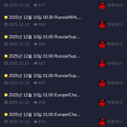
등록일
조회
등록자
2025.12.10
577
먹튀데이
2025년 12월 10일 00:30 Russia/MHL…
등록일
조회
등록자
2025.12.10
603
먹튀데이
2025년 12월 10일 01:00 Russia/Sup…
등록일
조회
등록자
2025.12.10
592
먹튀데이
2025년 12월 10일 01:00 Russia/Sup…
등록일
조회
등록자
2025.12.10
652
먹튀데이
2025년 12월 10일 01:00 Russia/Sup…
등록일
조회
등록자
2025.12.10
637
먹튀데이
2025년 12월 10일 01:00 Europe/Cha…
등록일
조회
등록자
2025.12.10
593
먹튀데이
2025년 12월 10일 01:00 Europe/Cha…
등록일
조회
등록자
2025.12.10
571
먹튀데이