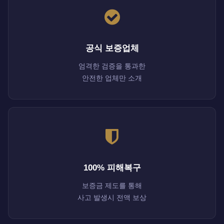
공식 보증업체
엄격한 검증을 통과한
안전한 업체만 소개
100% 피해복구
보증금 제도를 통해
사고 발생시 전액 보상