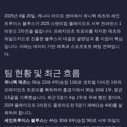
2025년 4월 20일, 캐나다 라이프 센터에서 위니펙 제츠와 세인
트루이스 블루스가 2025 스탠리컵 플레이오프 서부 컨퍼런스 1
라운드 2차전을 펼칩니다. 프레지던츠 트로피를 차지한 제츠와
와일드카드로 진출한 블루스의 대결은 골텐딩과 홈 이점이 핵심
입니다. 아래는 데이터 기반 예측과 스포츠토토 배팅 전략입니
다.
팀 현황 및 최근 흐름
위니펙 제츠
는 56승 22패 4무(승점 116)로 센트럴 디비전 1위와
프레지던츠 트로피를 획득하며 홈경기에서 30승 10패 1무, 평균
3.5골을 기록했습니다. 최근 5경기 4승 1무로 무패 행진 중이며,
2024 플레이오프 1라운드 콜로라도전 5경기 패배(1승 4패)를 설
욕하려 합니다.
세인트루이스 블루스
는 44승 30패 8무(승점 96)로 서부 와일드