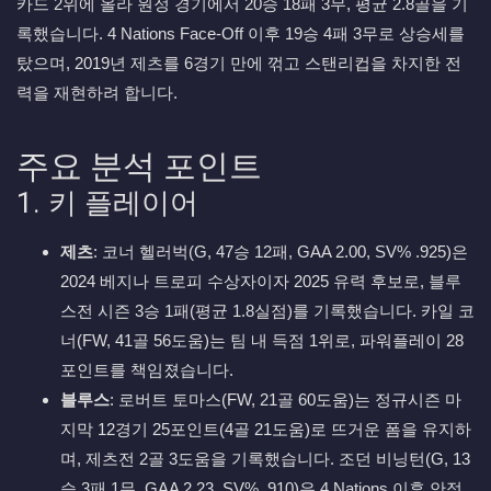
카드 2위에 올라 원정 경기에서 20승 18패 3무, 평균 2.8골을 기
록했습니다. 4 Nations Face-Off 이후 19승 4패 3무로 상승세를
탔으며, 2019년 제츠를 6경기 만에 꺾고 스탠리컵을 차지한 전
력을 재현하려 합니다.
주요 분석 포인트
1. 키 플레이어
제츠
: 코너 헬러벅(G, 47승 12패, GAA 2.00, SV% .925)은
2024 베지나 트로피 수상자이자 2025 유력 후보로, 블루
스전 시즌 3승 1패(평균 1.8실점)를 기록했습니다. 카일 코
너(FW, 41골 56도움)는 팀 내 득점 1위로, 파워플레이 28
포인트를 책임졌습니다.
블루스
: 로버트 토마스(FW, 21골 60도움)는 정규시즌 마
지막 12경기 25포인트(4골 21도움)로 뜨거운 폼을 유지하
며, 제츠전 2골 3도움을 기록했습니다. 조던 비닝턴(G, 13
승 3패 1무, GAA 2.23, SV% .910)은 4 Nations 이후 안정