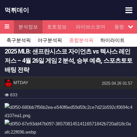
기
먹튀데이
메뉴
검증
분석정보
토토정보
라이브스코어
동맹제휴
서
축구분석픽
야구분석픽
종합분석픽
하이라이트
2025 MLB: 샌프란시스코 자이언츠 vs 텍사스 레인
저스 – 4월 26일 게임 2 분석, 승부 예측, 스포츠토토
배팅 전략
작성자 정보
작성
MTDAY
작성일
2025.04.26 01:57
컨텐츠 정보
조회
833
본문