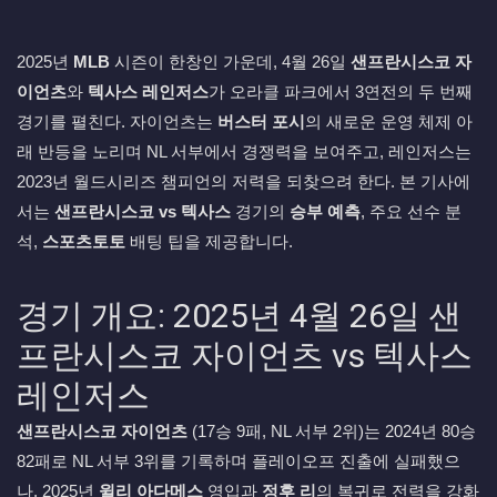
2025년
MLB
시즌이 한창인 가운데, 4월 26일
샌프란시스코 자
이언츠
와
텍사스 레인저스
가 오라클 파크에서 3연전의 두 번째
경기를 펼친다. 자이언츠는
버스터 포시
의 새로운 운영 체제 아
래 반등을 노리며 NL 서부에서 경쟁력을 보여주고, 레인저스는
2023년 월드시리즈 챔피언의 저력을 되찾으려 한다. 본 기사에
서는
샌프란시스코 vs 텍사스
경기의
승부 예측
, 주요 선수 분
석,
스포츠토토
배팅 팁을 제공합니다.
경기 개요: 2025년 4월 26일 샌
프란시스코 자이언츠 vs 텍사스
레인저스
샌프란시스코 자이언츠
(17승 9패, NL 서부 2위)는 2024년 80승
82패로 NL 서부 3위를 기록하며 플레이오프 진출에 실패했으
나, 2025년
윌리 아다메스
영입과
정후 리
의 복귀로 전력을 강화