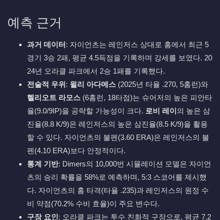
예측 근거
과거 데이터
: 자이언츠는 레인저스 상대로 홈에서 최근 5
경기 3승 2패, 평균 4.5득점을 기록하며 강세를 보였다. 20
24년 오라클 파크에서 2승 1패를 기록했다.
전술적 우위
:
윌리 아다메스
(2025년 타율 .270, 5홈런)와
헬리오트 라모스
(6홈런, 18타점)는 슈어저의 높은 피안타
율(9.0/9IP)을 공략할 가능성이 크다.
로비 레이
의 높은 삼
진율(8.8 K/9)은 레인저스의 높은 삼진율(8.5 K/9)을 활용
할 수 있다. 자이언츠의 불펜(3.60 ERA)은 레인저스의 불
펜(4.10 ERA)보다 안정적이다.
통계 기반
: Dimers의 10,000번 시뮬레이션 모델은 자이언
츠의 승리 확률을 58%로 예측하며, 5:3 스코어를 제시했
다. 자이언츠의 홈 타격(타율 .235)과 레인저스의 원정 수
비 약점(70.2% 수비 효율)이 주요 변수다.
구장 요인
: 오라클 파크는 투수 친화적 구장으로, 평균 7.2