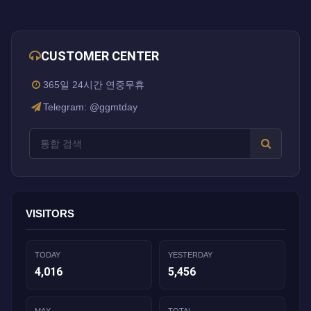
CUSTOMER CENTER
365일 24시간 연중무휴
Telegram: @ggmtday
VISITORS
TODAY
YESTERDAY
4,016
5,456