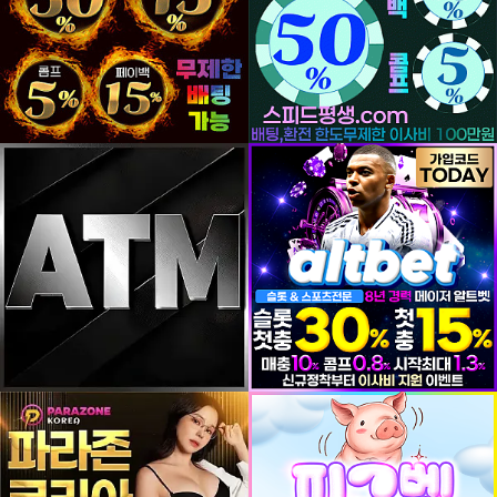
등록일
등록일
등록일
등록일