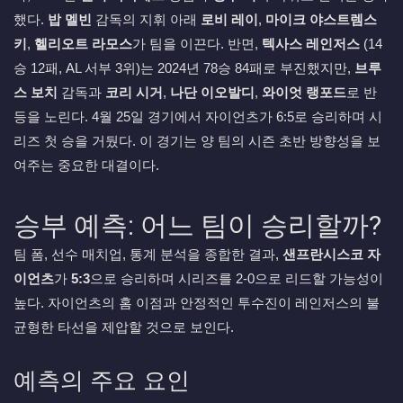
했다.
밥 멜빈
감독의 지휘 아래
로비 레이
,
마이크 야스트렘스
키
,
헬리오트 라모스
가 팀을 이끈다. 반면,
텍사스 레인저스
(14
승 12패, AL 서부 3위)는 2024년 78승 84패로 부진했지만,
브루
스 보치
감독과
코리 시거
,
나단 이오발디
,
와이엇 랭포드
로 반
등을 노린다. 4월 25일 경기에서 자이언츠가 6:5로 승리하며 시
리즈 첫 승을 거뒀다. 이 경기는 양 팀의 시즌 초반 방향성을 보
여주는 중요한 대결이다.
승부 예측: 어느 팀이 승리할까?
팀 폼, 선수 매치업, 통계 분석을 종합한 결과,
샌프란시스코 자
이언츠
가
5:3
으로 승리하며 시리즈를 2-0으로 리드할 가능성이
높다. 자이언츠의 홈 이점과 안정적인 투수진이 레인저스의 불
균형한 타선을 제압할 것으로 보인다.
예측의 주요 요인