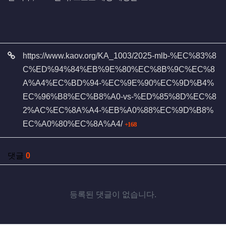
관련자료
https://www.kaov.org/KA_1003/2025-mlb-%EC%83%8
C%ED%94%84%EB%9E%80%EC%8B%9C%EC%8
A%A4%EC%BD%94-%EC%9E%90%EC%9D%B4%
EC%96%B8%EC%B8%A0-vs-%ED%85%8D%EC%8
2%AC%EC%8A%A4-%EB%A0%88%EC%9D%B8%
회 연결
EC%A0%80%EC%8A%A4/
168
댓글
0
등록된 댓글이 없습니다.