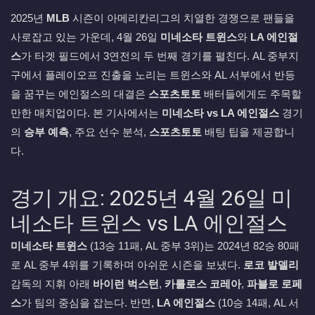
2025년
MLB
시즌이 아메리칸리그의 치열한 경쟁으로 팬들을
사로잡고 있는 가운데, 4월 26일
미네소타 트윈스
와
LA 에인절
스
가 타겟 필드에서 3연전의 두 번째 경기를 펼친다. AL 중부지
구에서 플레이오프 진출을 노리는 트윈스와 AL 서부에서 반등
을 꿈꾸는 에인절스의 대결은
스포츠토토
배터들에게도 주목할
만한 매치업이다. 본 기사에서는
미네소타 vs LA 에인절스
경기
의
승부 예측
, 주요 선수 분석,
스포츠토토
배팅 팁을 제공합니
다.
경기 개요: 2025년 4월 26일 미
네소타 트윈스 vs LA 에인절스
미네소타 트윈스
(13승 11패, AL 중부 3위)는 2024년 82승 80패
로 AL 중부 4위를 기록하며 아쉬운 시즌을 보냈다.
로코 발델리
감독의 지휘 아래
바이런 벅스턴
,
카를로스 코레아
,
파블로 로페
스
가 팀의 중심을 잡는다. 반면,
LA 에인절스
(10승 14패, AL 서