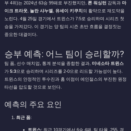
부 4위)는 2024년 63승 99패로 부진했지만,
론 워싱턴
감독과
마
이크 트라웃
,
놀란 샤누엘
,
유세이 키쿠치
의 활약으로 재도약을
노린다. 4월 25일 경기에서 트윈스가 7:5로 승리하며 시리즈 첫
승을 가져갔다. 이 경기는 양 팀의 시즌 초반 흐름을 결정짓는
중요한 대결이다.
승부 예측: 어느 팀이 승리할까?
팀 폼, 선수 매치업, 통계 분석을 종합한 결과,
미네소타 트윈스
가
5:3
으로 승리하며 시리즈를 2-0으로 리드할 가능성이 높다.
트윈스의 안정적인 투수진과 홈 이점이 에인절스의 부진한 원정
타선을 압도할 것으로 보인다.
예측의 주요 요인
최근 폼
:
트윈스
: 최근 10경기에서 6승 4패, 팀 타율 .255, 경