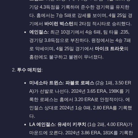
기당 4.3득점을 기록하며 준수한 경기력을 유지한
다. 홈에서는 7승 5패로 강세를 보이며, 4월 25일 경
기에서
바이런 벅스턴
의 2타점 적시타로 승리했다.
에인절스
: 최근 10경기에서 4승 6패, 팀 타율 .235,
경기당 3.8득점으로 부진하다. 원정에서는 4승 7패
로 약세이며, 4월 25일 경기에서
마이크 트라웃
의
홈런에도 불구하고 불펜이 무너졌다.
투수 매치업
:
미네소타 트윈스
:
파블로 로페스
(2승 1패, 3.50 ER
A)가 선발로 나선다. 2024년 3.65 ERA, 198K를 기
록한 로페스는 홈에서 3.20 ERA로 안정적이다. 에
인절스 상대로 2024년 1승 0패, 2.80 ERA를 기록했
다.
LA 에인절스
:
유세이 키쿠치
(1승 2패, 4.00 ERA)가
마운드에 오른다. 2024년 3.86 ERA, 181K를 기록한