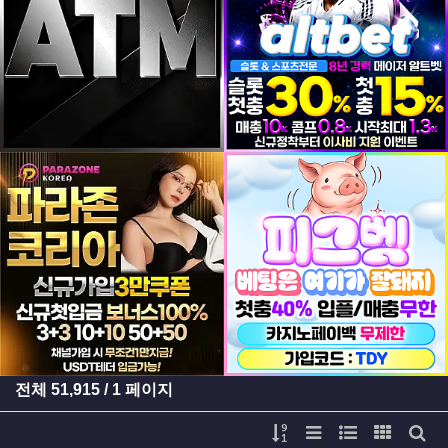
등록일
등록일
등록일
등록일
전체
51,915
/ 1 페이지
게시물 정렬