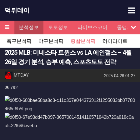
기
먹튀데이
메뉴
검증
분석정보
토토정보
라이브스코어
동맹제휴
서
축구분석픽
야구분석픽
종합분석픽
하이라이트
2025 MLB: 미네소타 트윈스 vs LA 에인절스 – 4월
26일 경기 분석, 승부 예측, 스포츠토토 전략
작성자 정보
작성
MTDAY
작성일
2025.04.26 01:27
컨텐츠 정보
조회
792
본문