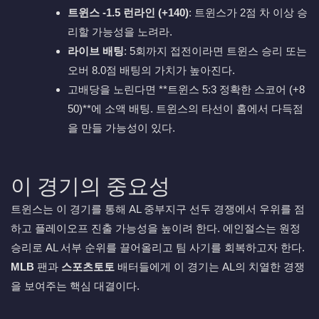
트윈스 -1.5 런라인 (+140)
: 트윈스가 2점 차 이상 승
리할 가능성을 노려라.
라이브 배팅
: 5회까지 접전이라면 트윈스 승리 또는
오버 8.0점 배팅의 가치가 높아진다.
고배당을 노린다면 **트윈스 5:3 정확한 스코어 (+8
50)**에 소액 배팅. 트윈스의 타선이 홈에서 다득점
을 만들 가능성이 있다.
이 경기의 중요성
트윈스는 이 경기를 통해 AL 중부지구 선두 경쟁에서 우위를 점
하고 플레이오프 진출 가능성을 높이려 한다. 에인절스는 원정
승리로 AL 서부 순위를 끌어올리고 팀 사기를 회복하고자 한다.
MLB
팬과
스포츠토토
배터들에게 이 경기는 AL의 치열한 경쟁
을 보여주는 핵심 대결이다.