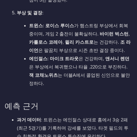
부상 및 결장
:
트윈스
:
로이스 루이스
가 햄스트링 부상에서 회복
중이며, 게임 2 출전이 불확실하다.
바이런 벅스턴
,
카를로스 코레아
,
윌리 카스트로
는 건강하다.
조 라
이언
은 팔꿈치 부상으로 시즌 초반 결장 중이다.
에인절스
:
마이크 트라웃
은 건강하며,
앤서니 렌던
은 부상에서 복귀했으나 타율 .220으로 부진하다.
잭 코채노위츠
는 더블A에서 콜업된 신인으로 불안
정하다.
예측 근거
과거 데이터
: 트윈스는 에인절스 상대로 홈에서 3승 2패
(최근 5경기)를 기록하며 강세를 보였다. 타겟 필드의 투
수 친화적 환경은 트윈스 투수진에 유리하다.