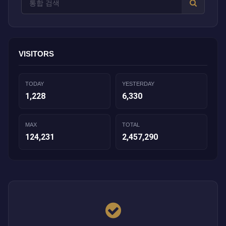
VISITORS
TODAY
YESTERDAY
1,228
6,330
MAX
TOTAL
124,231
2,457,290