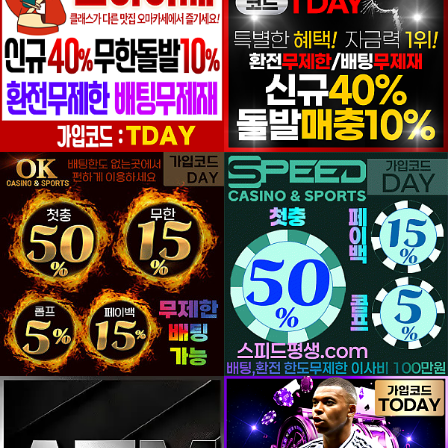
등록일
등록일