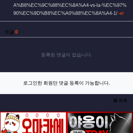
A%B8%EC%9C%88%EC%8A%A4-vs-la-%EC%97%
회 
90%EC%9D%B8%EC%A0%88%EC%8A%A4-1/
87
댓글
0
등록된 댓글이 없습니다.
로그인한 회원만 댓글 등록이 가능합니다.
목록