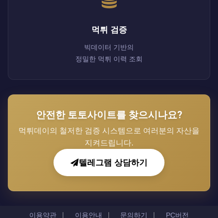
먹튀 검증
빅데이터 기반의
정밀한 먹튀 이력 조회
안전한 토토사이트를 찾으시나요?
먹튀데이의 철저한 검증 시스템으로 여러분의 자산을
지켜드립니다.
텔레그램 상담하기
이용약관
이용안내
문의하기
PC버전