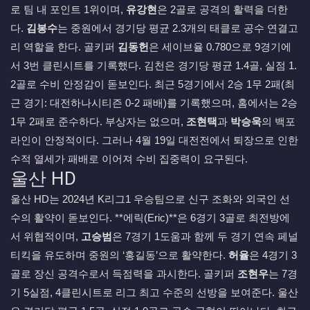
로 팀 내 포인트 1위이며,
유강현
은 2골로 공격의 활력을 더한
다.
김봉수
는 중원에서 경기당 평균 2.3개의 태클로 공수 연결고
리 역할을 한다. 골키퍼
김동헌
은 세이브율 0.780으로 9경기에
서 3번 클린시트를 기록했다. 김천은 경기당 평균 1.4골, 실점 1.
2골로 수비 안정감이 돋보인다. 최근 5경기에서 2승 1무 2패(최
근 경기: 대전하나시티즌 0-2 패배)를 기록했으며, 홈에서는 2승
1무 2패로 준수하다. 부상자는 없으며,
조현택
과
박승욱
의 백포
라인이 안정적이다. 그러나 4월 19일 대전전에서 퇴장으로 인한
수적 열세가 패배로 이어져 수비 집중력이 요구된다.
울산 HD
울산 HD는 2024년 K리그1 우승팀으로 신구 조화와 외국인 선
수의 활약이 돋보인다. **에릭(Eric)**은 6경기 3골로 최전방에
서 위협적이며,
고승범
은 7경기 1도움과 함께 두 경기 연속 페널
티킥을 유도하며 중원의 ‘홍길동’으로 활약한다.
허율
은 4경기 3
골로 장신 공격수로서 득점력을 과시한다. 골키퍼
조현우
는 7경
기 5실점, 4클린시트로 리그 최고 수준의 선방을 보여준다. 울산