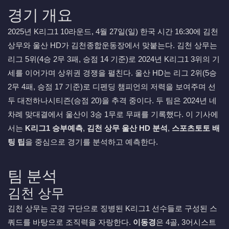
경기 개요
2025년 K리그1 10라운드, 4월 27일(일) 한국 시간 16:30에 김천
상무와 울산 HD가 김천종합운동장에서 맞붙는다. 김천 상무는
리그 5위(4승 2무 3패, 승점 14 기준)로 2024년 K리그1 3위의 기
세를 이어가며 상위권 경쟁을 펼친다. 울산 HD는 리그 2위(5승
2무 4패, 승점 17 기준)로 디펜딩 챔피언의 저력을 보여주며 선
두 대전하나시티즌(승점 20)을 추격 중이다. 두 팀은 2024년 네
차례 맞대결에서 울산이 3승 1무로 무패를 기록했다. 이 기사에
서는
K리그1 승부예측
,
김천 상무 울산 HD 분석
,
스포츠토토 배
팅 팁
을 중심으로 경기를 분석하고 예측한다.
팀 분석
김천 상무
김천 상무는 군경 구단으로 징병된 K리그1 선수들로 구성된 스
쿼드를 바탕으로 조직력을 자랑한다.
이동경
은 4골, 3어시스트