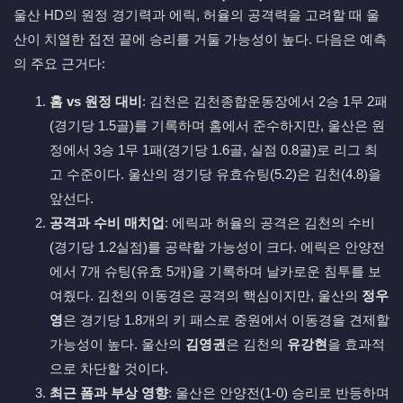
울산 HD의 원정 경기력과 에릭, 허율의 공격력을 고려할 때 울
산이 치열한 접전 끝에 승리를 거둘 가능성이 높다. 다음은 예측
의 주요 근거다:
홈 vs 원정 대비
: 김천은 김천종합운동장에서 2승 1무 2패
(경기당 1.5골)를 기록하며 홈에서 준수하지만, 울산은 원
정에서 3승 1무 1패(경기당 1.6골, 실점 0.8골)로 리그 최
고 수준이다. 울산의 경기당 유효슈팅(5.2)은 김천(4.8)을
앞선다.
공격과 수비 매치업
: 에릭과 허율의 공격은 김천의 수비
(경기당 1.2실점)를 공략할 가능성이 크다. 에릭은 안양전
에서 7개 슈팅(유효 5개)을 기록하며 날카로운 침투를 보
여줬다. 김천의 이동경은 공격의 핵심이지만, 울산의
정우
영
은 경기당 1.8개의 키 패스로 중원에서 이동경을 견제할
가능성이 높다. 울산의
김영권
은 김천의
유강현
을 효과적
으로 차단할 것이다.
최근 폼과 부상 영향
: 울산은 안양전(1-0) 승리로 반등하며