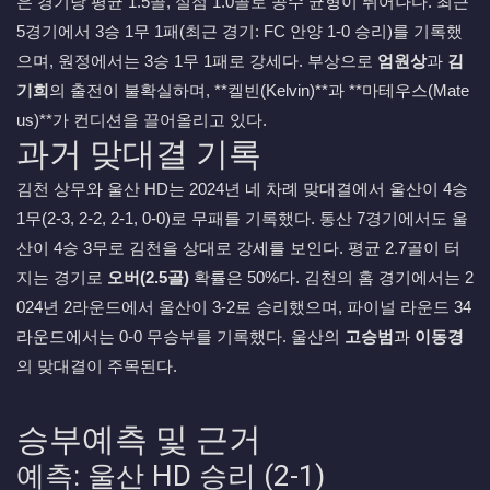
은 경기당 평균 1.5골, 실점 1.0골로 공수 균형이 뛰어나다. 최근
5경기에서 3승 1무 1패(최근 경기: FC 안양 1-0 승리)를 기록했
으며, 원정에서는 3승 1무 1패로 강세다. 부상으로
엄원상
과
김
기희
의 출전이 불확실하며, **켈빈(Kelvin)**과 **마테우스(Mate
us)**가 컨디션을 끌어올리고 있다.
과거 맞대결 기록
김천 상무와 울산 HD는 2024년 네 차례 맞대결에서 울산이 4승
1무(2-3, 2-2, 2-1, 0-0)로 무패를 기록했다. 통산 7경기에서도 울
산이 4승 3무로 김천을 상대로 강세를 보인다. 평균 2.7골이 터
지는 경기로
오버(2.5골)
확률은 50%다. 김천의 홈 경기에서는 2
024년 2라운드에서 울산이 3-2로 승리했으며, 파이널 라운드 34
라운드에서는 0-0 무승부를 기록했다. 울산의
고승범
과
이동경
의 맞대결이 주목된다.
승부예측 및 근거
예측: 울산 HD 승리 (2-1)