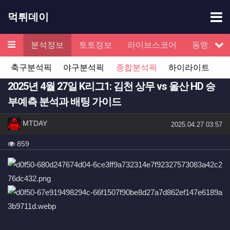
기
먹튀데이
메뉴
검증
분석정보
토토정보
라이브스코어
동맹제휴
서
축구분석픽
야구분석픽
종합분석픽
하이라이트
2025년 4월 27일 K리그1: 김천 상무 vs 울산 HD 승
부예측 분석과 배팅 가이드
작성자 정보
작성
MTDAY
작성일
2025.04.27 03:57
컨텐츠 정보
조회
859
본문