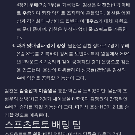
4경기 무패(3승 1무)를 기록했다. 김천은 대전전(0-2) 패배
로 주춤하며 퇴장 악재로 조직력이 흔들렸다. 울산은 엄원
상과 김기희의 부상에도 켈빈과 마테우스가 대체 자원으
로 준비 중이며, 김천은 부상자 없이 풀 스쿼드를 가동한
다.
과거 맞대결과 경기 양상
: 울산은 김천 상대로 7경기 무패
(4승 3무)를 기록하며 강세를 보인다. 특히 원정에서 2024
년 2라운드 3-2 승리와 같이 공격적인 경기 운영으로 김천
을 압도했다. 울산의 파워플레이 성공률(25%)은 김천의
수비 약점을 공략할 가능성이 크다.
김천은
김승섭
과
이승원
을 통한 역습을 노리겠지만, 울산의 조
현우의 선방(최근 3경기 세이브율 0.820)과 김영권의 안정적인
수비가 승리를 지킬 가능성이 크다. 따라서 울산 HD가 2-1로 승
리할 것으로 예측된다.
스포츠토토 배팅 팁
스포츠토토를 위한 배팅 전략과 예상 배당률은 다음과 같다: