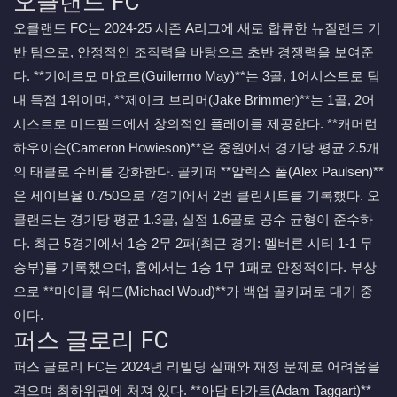
오클랜드 FC
오클랜드 FC는 2024-25 시즌 A리그에 새로 합류한 뉴질랜드 기
반 팀으로, 안정적인 조직력을 바탕으로 초반 경쟁력을 보여준
다. **기예르모 마요르(Guillermo May)**는 3골, 1어시스트로 팀
내 득점 1위이며, **제이크 브리머(Jake Brimmer)**는 1골, 2어
시스트로 미드필드에서 창의적인 플레이를 제공한다. **캐머런
하우이슨(Cameron Howieson)**은 중원에서 경기당 평균 2.5개
의 태클로 수비를 강화한다. 골키퍼 **알렉스 폴(Alex Paulsen)**
은 세이브율 0.750으로 7경기에서 2번 클린시트를 기록했다. 오
클랜드는 경기당 평균 1.3골, 실점 1.6골로 공수 균형이 준수하
다. 최근 5경기에서 1승 2무 2패(최근 경기: 멜버른 시티 1-1 무
승부)를 기록했으며, 홈에서는 1승 1무 1패로 안정적이다. 부상
으로 **마이클 워드(Michael Woud)**가 백업 골키퍼로 대기 중
이다.
퍼스 글로리 FC
퍼스 글로리 FC는 2024년 리빌딩 실패와 재정 문제로 어려움을
겪으며 최하위권에 처져 있다. **아담 타가트(Adam Taggart)**