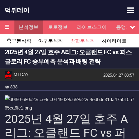
기
먹튀데이
메뉴
검증
분석정보
토토정보
라이브스코어
동맹제휴
서
축구분석픽
야구분석픽
종합분석픽
하이라이트
2025년 4월 27일 호주 A리그: 오클랜드 FC vs 퍼스
글로리 FC 승부예측 분석과 배팅 전략
작성자 정보
작성
MTDAY
작성일
2025.04.27 03:57
컨텐츠 정보
조회
838
본문
2025년 4월 27일 호주 A
리그: 오클랜드 FC vs 퍼