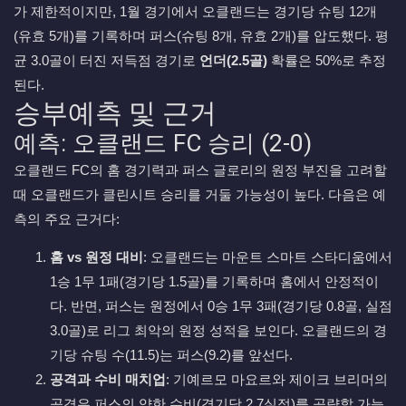
가 제한적이지만, 1월 경기에서 오클랜드는 경기당 슈팅 12개
(유효 5개)를 기록하며 퍼스(슈팅 8개, 유효 2개)를 압도했다. 평
균 3.0골이 터진 저득점 경기로
언더(2.5골)
확률은 50%로 추정
된다.
승부예측 및 근거
예측: 오클랜드 FC 승리 (2-0)
오클랜드 FC의 홈 경기력과 퍼스 글로리의 원정 부진을 고려할
때 오클랜드가 클린시트 승리를 거둘 가능성이 높다. 다음은 예
측의 주요 근거다:
홈 vs 원정 대비
: 오클랜드는 마운트 스마트 스타디움에서
1승 1무 1패(경기당 1.5골)를 기록하며 홈에서 안정적이
다. 반면, 퍼스는 원정에서 0승 1무 3패(경기당 0.8골, 실점
3.0골)로 리그 최악의 원정 성적을 보인다. 오클랜드의 경
기당 슈팅 수(11.5)는 퍼스(9.2)를 앞선다.
공격과 수비 매치업
: 기예르모 마요르와 제이크 브리머의
공격은 퍼스의 약한 수비(경기당 2.7실점)를 공략할 가능