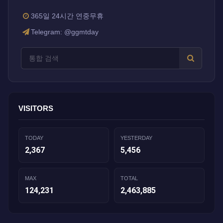
365일 24시간 연중무휴
Telegram: @ggmtday
VISITORS
TODAY
YESTERDAY
2,367
5,456
MAX
TOTAL
124,231
2,463,885