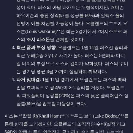
성이 크다. 퍼스의 아담 타가트는 위협적이지만, 캐머런
하우이슨의 중원 장악(태클 성공률 80%)과 알렉스 폴의
선방이 이를 차단할 가능성이 높다. 오클랜드의 **루이 오
스본(Louis Osborne)**은 최근 3경기에서 2어시스트로 퍼
스의
조시 리스돈
을 견제할 것이다.
최근 폼과 부상 영향
: 오클랜드는 1월 11일 퍼스전 승리와
최근 무패(1승 2무)로 사기가 높다. 퍼스는 5연패와 다니
엘 비치의 부상으로 로스터 깊이가 약화됐다. 퍼스의 수비
는 경기당 평균 3골 가까이 실점하며 취약하다.
과거 맞대결
: 1월 11일 경기에서 오클랜드는 퍼스의 백라
인을 효과적으로 공략하며 2-1 승리를 거뒀다. 오클랜드
의 파워플레이 성공률(20%)은 퍼스의 낮은 클리어런스 성
공률(65%)을 압도할 가능성이 크다.
퍼스는 **칼릴 함(Khalil Ham)**과 **루크 보디(Luke Bodnar)**를
통해 반격을 노리겠지만, 오클랜드의 조직적인 수비(실점 리그
6위)와 알렉스 폴의 안정적인 골키핑이 승리를 지킬 가능성이