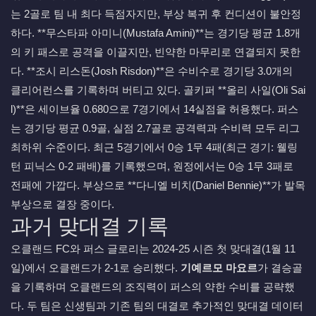
는 2골로 팀 내 최다 득점자지만, 부상 복귀 후 컨디션이 불안정
하다. **무스타파 아미니(Mustafa Amini)**는 경기당 평균 1.8개
의 키 패스로 공격을 이끌지만, 빈약한 마무리로 연결되지 못한
다. **조시 리스돈(Josh Risdon)**은 수비수로 경기당 3.0개의
클리어런스를 기록하며 버티고 있다. 골키퍼 **올리 사일(Oli Sai
l)**은 세이브율 0.680으로 7경기에서 14실점을 허용했다. 퍼스
는 경기당 평균 0.9골, 실점 2.7골로 공격력과 수비력 모두 리그
최하위 수준이다. 최근 5경기에서 0승 1무 4패(최근 경기: 웰링
턴 피닉스 0-2 패배)를 기록했으며, 원정에서는 0승 1무 3패로
전패에 가깝다. 부상으로 **다니엘 비치(Daniel Bennie)**가 발목
부상으로 결장 중이다.
과거 맞대결 기록
오클랜드 FC와 퍼스 글로리는 2024-25 시즌 첫 맞대결(1월 11
일)에서 오클랜드가 2-1로 승리했다.
기예르모 마요르
가 결승골
을 기록하며 오클랜드의 조직력이 퍼스의 약한 수비를 공략했
다. 두 팀은 신생팀과 기존 팀의 대결로 추가적인 맞대결 데이터