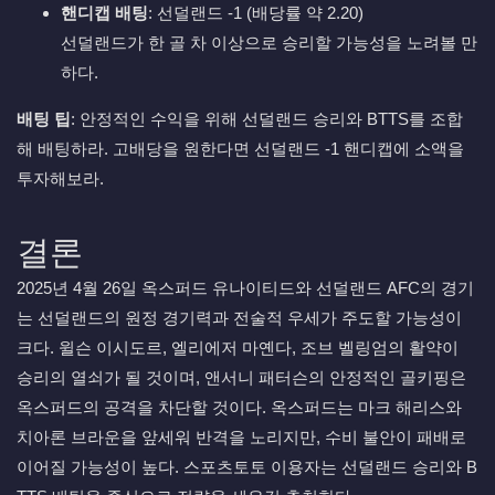
핸디캡 배팅
: 선덜랜드 -1 (배당률 약 2.20)
선덜랜드가 한 골 차 이상으로 승리할 가능성을 노려볼 만
하다.
배팅 팁
: 안정적인 수익을 위해 선덜랜드 승리와 BTTS를 조합
해 배팅하라. 고배당을 원한다면 선덜랜드 -1 핸디캡에 소액을
투자해보라.
결론
2025년 4월 26일 옥스퍼드 유나이티드와 선덜랜드 AFC의 경기
는 선덜랜드의 원정 경기력과 전술적 우세가 주도할 가능성이
크다. 윌슨 이시도르, 엘리에저 마옌다, 조브 벨링엄의 활약이
승리의 열쇠가 될 것이며, 앤서니 패터슨의 안정적인 골키핑은
옥스퍼드의 공격을 차단할 것이다. 옥스퍼드는 마크 해리스와
치아론 브라운을 앞세워 반격을 노리지만, 수비 불안이 패배로
이어질 가능성이 높다. 스포츠토토 이용자는 선덜랜드 승리와 B