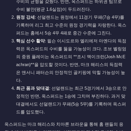
수비의 균형을 갖췄다. 반면, 옥스퍼드는 하위권 팀으로
수비 불안(평균 1.6실점)이 두드러진다.
원정 강세
: 선덜랜드는 원정에서 11경기 무패(7승 4무)를
기록하며 리그 최고 수준의 원정 경기력을 자랑한다. 옥스
퍼드는 홈에서 5승 4무 4패로 중간 수준에 그친다.
핵심 선수 활약
: 윌슨 이시도르와 엘리에저 마옌다의 득점
력은 옥스퍼드의 수비를 뚫을 가능성이 크다. 조브 벨링엄
의 중원 플레이는 옥스퍼드의 **조시 맥이크런(Josh McE
achran)**을 압도할 것이다. 반면, 마크 해리스의 득점력
은 앤서니 패터슨의 안정적인 골키핑에 막힐 가능성이 높
다.
최근 폼과 맞대결
: 선덜랜드는 최근 5경기에서 3승으로 안
정적인 반면, 옥스퍼드는 1승에 그치며 부진하다. 과거 맞
대결에서도 선덜랜드가 무패(5승 5무)를 기록하며 옥스퍼
드를 압도했다.
옥스퍼드는 마크 해리스와 치아론 브라운을 통해 홈 팬들의 응