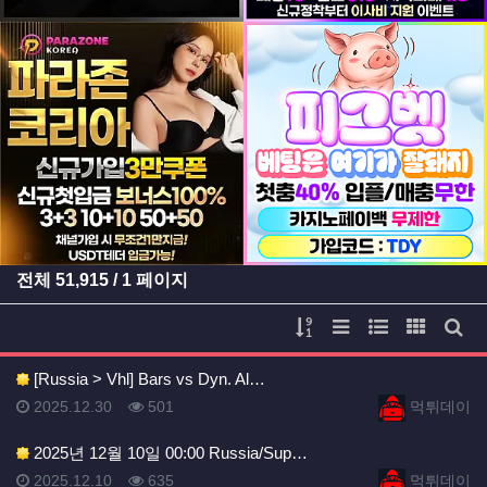
등록일
등록일
전체
51,915
/ 1 페이지
게시물 정렬
리스트 스타일
웹진 스타일
갤러리 
게시
[Russia > Vhl] Bars vs Dyn. Al…
등록일
등록일
등록일
조회
등록자
2025.12.30
501
먹튀데이
2025년 12월 10일 00:00 Russia/Sup…
등록일
조회
등록자
2025.12.10
635
먹튀데이