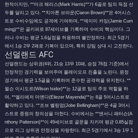
한적이지만, **마크 해리스(Mark Harris)**가 6골로 팀의 득점 선
두를 달리고 있다. **치아론 브라운(Ciaron Brown)**은 4어시스
트로 수비수임에도 공격에 기여하며, **제이미 커밍(Jamie Cum
ming)**은 골키퍼로 87세이브를 기록하며 수비의 핵심이다. 그
러나 수비는 평균 1.6실점을 허용하며 불안정하다. 최근 5경기
에서 1승 2무 2패로 기복이 있으며, 특히 강팀 상대 시 고전한다.
선덜랜드 AFC
선덜랜드는 상위권(4위, 21승 13무 10패, 승점 76점 기준)에서
안정적인 경기력을 보여주며 플레이오프 진출을 노린다. 원정
경기에서 평균 1.5골을 기록하며 준수한 공격력을 유지한다. **
윌슨 이시도르(Wilson Isidor)**는 12골로 팀의 주포 역할을 하
며, **엘리에저 마옌다(Eliezer Mayenda)**는 8골 5어시스트로
활약하고 있다. **조브 벨링엄(Jobe Bellingham)**은 4골 3어시
스트로 중원의 창의성을 더한다. 수비에서는 **앤서니 패터슨(A
nthony Patterson)**이 49세이브로 골문을 지키며 평균 0.85실점
으로 리그 상위권 안정성을 자랑한다. 최근 5경기에서 3승 1무 1