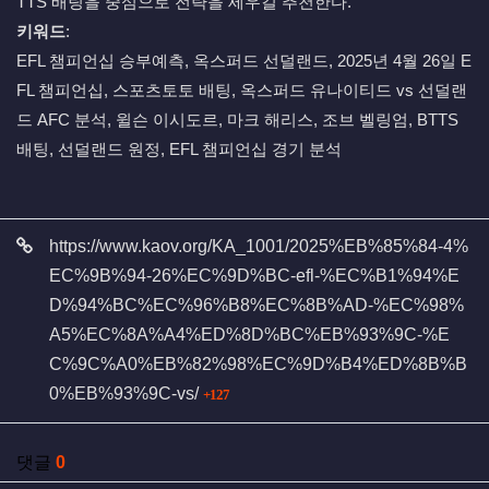
TTS 배팅을 중심으로 전략을 세우길 추천한다.
키워드
:
EFL 챔피언십 승부예측, 옥스퍼드 선덜랜드, 2025년 4월 26일 E
FL 챔피언십, 스포츠토토 배팅, 옥스퍼드 유나이티드 vs 선덜랜
드 AFC 분석, 윌슨 이시도르, 마크 해리스, 조브 벨링엄, BTTS
배팅, 선덜랜드 원정, EFL 챔피언십 경기 분석
관련자료
https://www.kaov.org/KA_1001/2025%EB%85%84-4%
EC%9B%94-26%EC%9D%BC-efl-%EC%B1%94%E
D%94%BC%EC%96%B8%EC%8B%AD-%EC%98%
A5%EC%8A%A4%ED%8D%BC%EB%93%9C-%E
C%9C%A0%EB%82%98%EC%9D%B4%ED%8B%B
회 연결
0%EB%93%9C-vs/
127
댓글
0