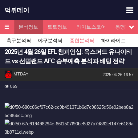
기
먹튀데이
메뉴
검증
분석정보
토토정보
라이브스코어
동맹제휴
서
축구분석픽
야구분석픽
종합분석픽
하이라이트
2025년 4월 26일 EFL 챔피언십: 옥스퍼드 유나이티
드 vs 선덜랜드 AFC 승부예측 분석과 배팅 전략
작성자 정보
작성
MTDAY
작성일
2025.04.26 16:57
컨텐츠 정보
조회
869
본문