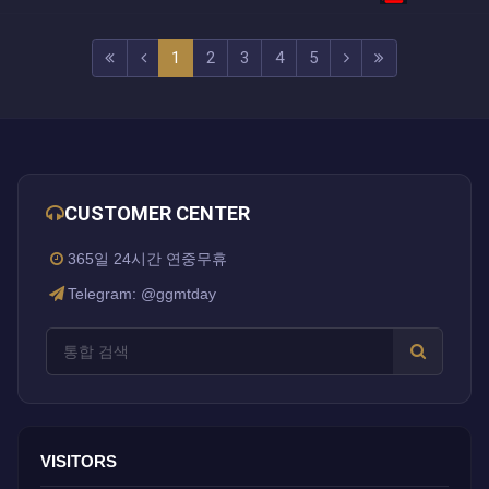
(current)
(next)
(last)
1
2
3
4
5
CUSTOMER CENTER
365일 24시간 연중무휴
Telegram: @ggmtday
VISITORS