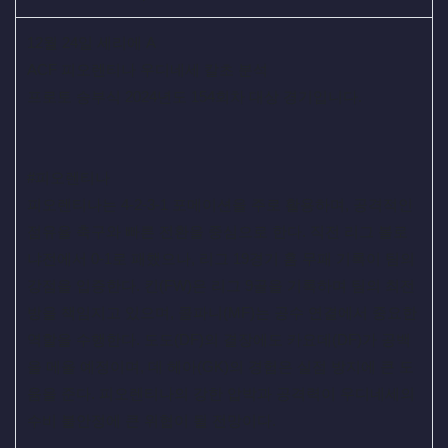
12월 24일 세리에 A
ACF 피오렌티나 우디네세 칼초 분석
프로토 승부식 2024년도 154회차 대상 경기입니다.
#피오렌티나
피오렌티나는 4-2-3-1 포메이션을 주로 활용하며, 공격적인
점유율 축구와 빠른 전환을 중심으로 한다. 직전 리그 볼로
냐전에서 0-1로 패했으나, 리그 19경기 홈 무패 기록이 팀의
강점을 입증한다. 킨(FW)은 리그 9골을 기록하며 팀의 최전
방을 책임지고 있으며, 콜파니(MF)는 공수 연결에서 중요한
역할을 수행한다. 도도(DF)의 결장에도 카요데(DF)가 공백
을 메울 예정이며, 데 헤아(GK)의 경험은 실점 방지에 큰 도
움을 준다. 피오렌티나의 강한 압박과 공격력이 우디네세의
수비 불안정에 큰 위협이 될 전망이다.