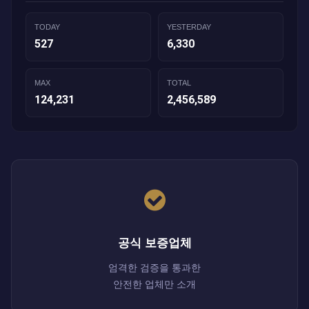
TODAY
YESTERDAY
527
6,330
MAX
TOTAL
124,231
2,456,589
공식 보증업체
엄격한 검증을 통과한
안전한 업체만 소개