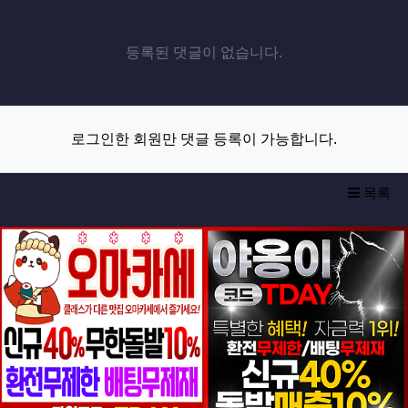
등록된 댓글이 없습니다.
로그인한 회원만 댓글 등록이 가능합니다.
목록