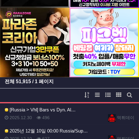
등록일
등록일
전체
51,915
/ 1 페이지
게시물 정렬
리스트 스타일
웹진 스타일
갤러리 
게시
[Russia > Vhl] Bars vs Dyn. Al…
등록일
등록일
등록일
조회
등록자
2025.12.30
496
먹튀데이
2025년 12월 10일 00:00 Russia/Sup…
등록일
조회
등록자
2025.12.10
627
먹튀데이