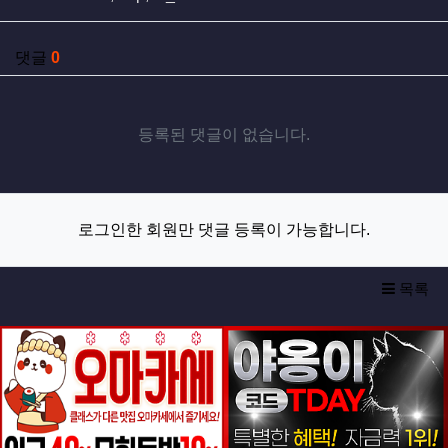
댓글
0
등록된 댓글이 없습니다.
로그인한 회원만 댓글 등록이 가능합니다.
목록