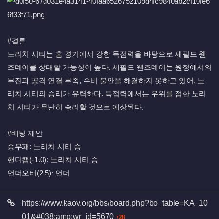
#결론
노리치 시티는 홈 경기에서 강한 득점력을 바탕으로 셰필드 웬
즈데이를 상대할 가능성이 높다. 셰필드 웬즈데이는 원정에서의
부진과 공격 연결 부족, 수비 불안을 해결하지 못하고 있어, 노
리치 시티의 승리가 유력하다. 득점력에서는 우위를 점한 노리
치 시티가 무난히 승리할 것으로 예상된다.
#베팅 제안
승무패: 노리치 시티 승
핸디캡(-1.0): 노리치 시티 승
언더오버(2.5): 언더
관련자료
https://www.kaov.org/bbs/board.php?bo_table=KA_10
회 연결
01&#038;amp;wr_id=5670
28