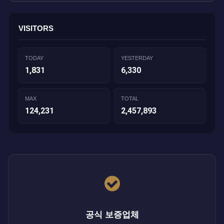
VISITORS
TODAY
YESTERDAY
1,831
6,330
MAX
TOTAL
124,231
2,457,893
공식 보증업체