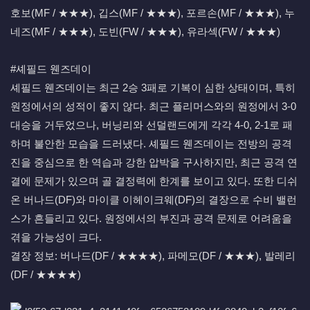
호보(MF / ★★★), 깁스(MF / ★★★), 포르손(MF / ★★★), 누
네즈(MF / ★★★), 도빈(FW / ★★★), 유라섹(FW / ★★★)
#셰필드 웬즈데이
셰필드 웬즈데이는 최근 2승 3패로 기복이 심한 상태이며, 특히
원정에서의 성적이 좋지 않다. 최근 플리머스와의 원정에서 3-0
대승을 거두었으나, 버닝리와 선덜랜드에게 각각 4-0, 2-1로 패
하며 불안한 모습을 드러냈다. 셰필드 웬즈데이는 전방의 공격
진을 중심으로 한 역습과 강한 압박을 구사하지만, 최근 공격 연
결에 문제가 있으며 골 결정력에 한계를 보이고 있다. 또한 디쉬
온 버나드(DF)와 마이클 이헤이크웨(DF)의 결장으로 수비 밸런
스가 흔들리고 있다. 원정에서의 부진과 공격 문제로 어려움을
겪을 가능성이 크다.
결장 정보: 버나드(DF / ★★★★), 파메모(DF / ★★★), 발레리
(DF / ★★★★)