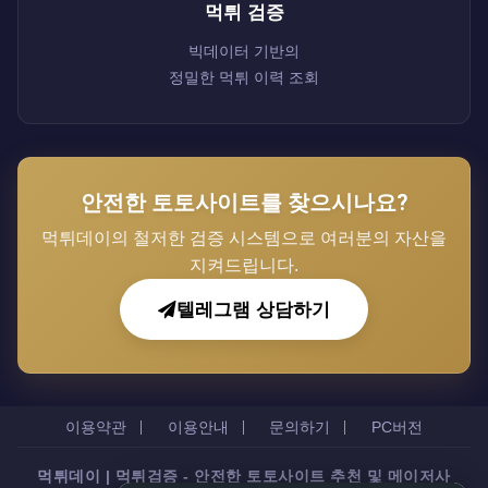
먹튀 검증
빅데이터 기반의
정밀한 먹튀 이력 조회
안전한 토토사이트를 찾으시나요?
먹튀데이의 철저한 검증 시스템으로 여러분의 자산을
지켜드립니다.
텔레그램 상담하기
이용약관
이용안내
문의하기
PC버전
먹튀데이 | 먹튀검증 - 안전한 토토사이트 추천 및 메이저사