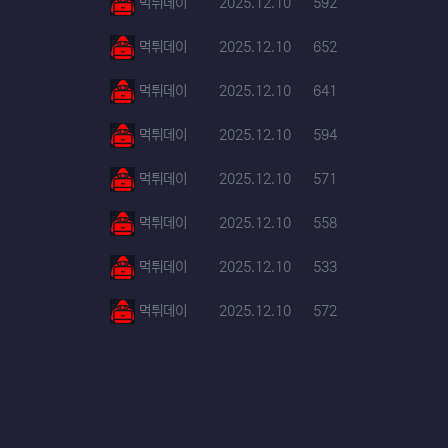
등록자
등록일
조회
먹튀데이
2025.12.10
592
등록자
등록일
조회
먹튀데이
2025.12.10
652
등록자
등록일
조회
먹튀데이
2025.12.10
641
등록자
등록일
조회
먹튀데이
2025.12.10
594
등록자
등록일
조회
먹튀데이
2025.12.10
571
등록자
등록일
조회
먹튀데이
2025.12.10
558
등록자
등록일
조회
먹튀데이
2025.12.10
533
등록자
등록일
조회
먹튀데이
2025.12.10
572
st)