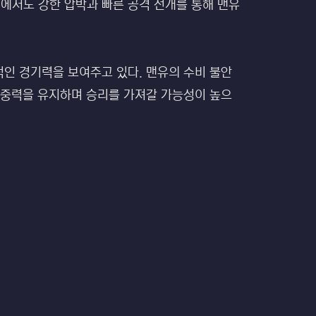
에서도 강한 압박과 빠른 공격 전개를 통해 맨유
적인 경기력을 보여주고 있다. 맨유의 수비 불안
 집중력을 유지하며 승리를 가져갈 가능성이 높으