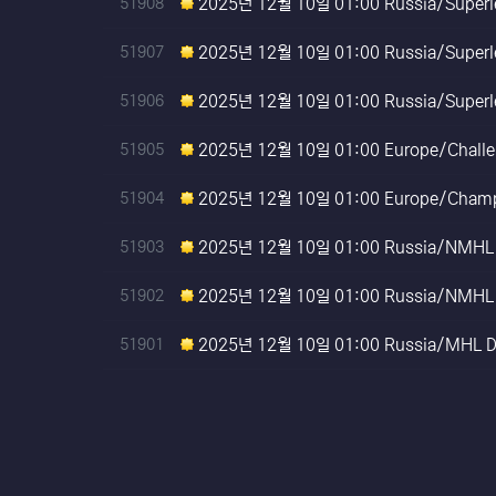
번호
51908
2025년 12월 10일 01:00 Russia/Superl
번호
51907
2025년 12월 10일 01:00 Russia/Superle
번호
51906
2025년 12월 10일 01:00 Russia/Superle
번호
51905
2025년 12월 10일 01:00 Europe/Challen
번호
51904
2025년 12월 10일 01:00 Europe/Cha
번호
51903
2025년 12월 10일 01:00 Russia/NMHL 
번호
51902
2025년 12월 10일 01:00 Russia/NMHL A
번호
51901
2025년 12월 10일 01:00 Russia/MHL D