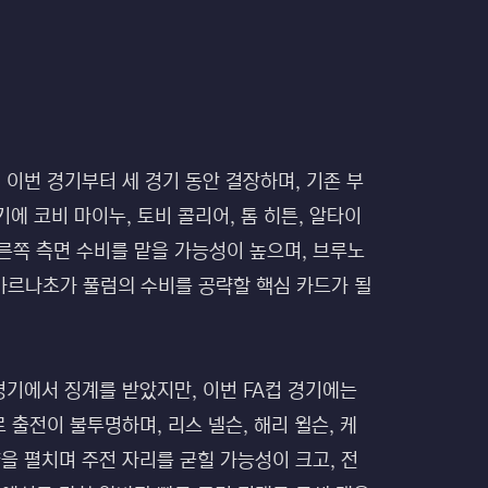
이번 경기부터 세 경기 동안 결장하며, 기존 부
에 코비 마이누, 토비 콜리어, 톰 히튼, 알타이
른쪽 측면 수비를 맡을 가능성이 높으며, 브루노
가르나초가 풀럼의 수비를 공략할 핵심 카드가 될
기에서 징계를 받았지만, 이번 FA컵 경기에는
출전이 불투명하며, 리스 넬슨, 해리 윌슨, 케
을 펼치며 주전 자리를 굳힐 가능성이 크고, 전