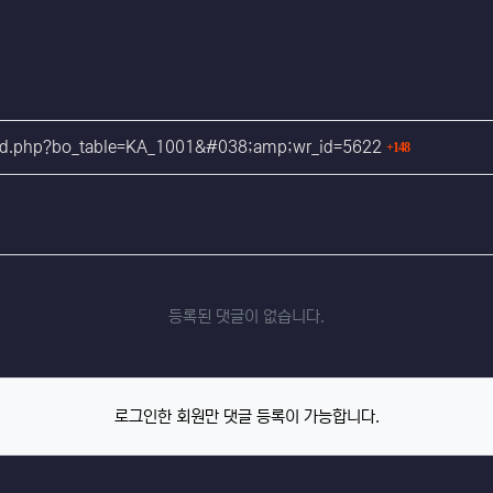
회 연결
rd.php?bo_table=KA_1001&#038;amp;wr_id=5622
148
등록된 댓글이 없습니다.
로그인한 회원만 댓글 등록이 가능합니다.