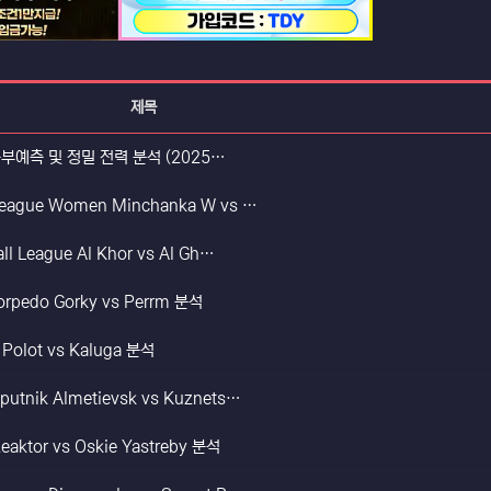
제목
- AI 승부예측 및 정밀 전력 분석 (2025…
등록일
등록일
league Women Minchanka W vs …
l League Al Khor vs Al Gh…
rpedo Gorky vs Perrm 분석
Polot vs Kaluga 분석
utnik Almetievsk vs Kuznets…
aktor vs Oskie Yastreby 분석