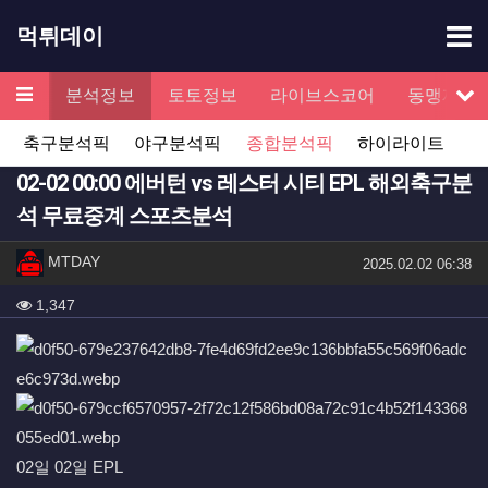
기
먹튀데이
메뉴
검증
분석정보
토토정보
라이브스코어
동맹제휴
서
축구분석픽
야구분석픽
종합분석픽
하이라이트
02-02 00:00 에버턴 vs 레스터 시티 EPL 해외축구분
석 무료중계 스포츠분석
작성자 정보
작성
MTDAY
작성일
2025.02.02 06:38
컨텐츠 정보
조회
1,347
본문
02일 02일 EPL