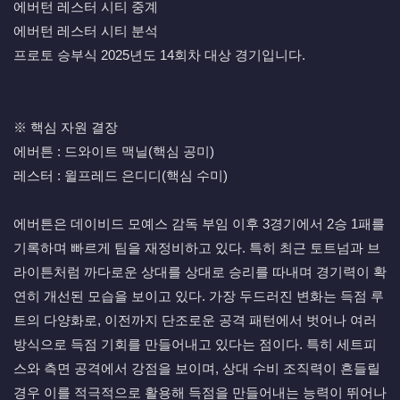
에버턴 레스터 시티 중계
에버턴 레스터 시티 분석
프로토 승부식 2025년도 14회차 대상 경기입니다.
※ 핵심 자원 결장
에버튼 : 드와이트 맥닐(핵심 공미)
레스터 : 윌프레드 은디디(핵심 수미)
에버튼은 데이비드 모예스 감독 부임 이후 3경기에서 2승 1패를
기록하며 빠르게 팀을 재정비하고 있다. 특히 최근 토트넘과 브
라이튼처럼 까다로운 상대를 상대로 승리를 따내며 경기력이 확
연히 개선된 모습을 보이고 있다. 가장 두드러진 변화는 득점 루
트의 다양화로, 이전까지 단조로운 공격 패턴에서 벗어나 여러
방식으로 득점 기회를 만들어내고 있다는 점이다. 특히 세트피
스와 측면 공격에서 강점을 보이며, 상대 수비 조직력이 흔들릴
경우 이를 적극적으로 활용해 득점을 만들어내는 능력이 뛰어나