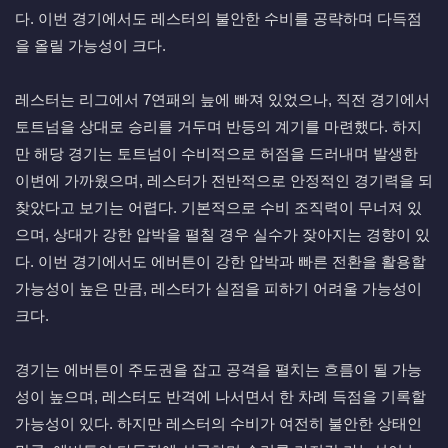
다. 이번 경기에서도 레스터의 불안한 수비를 공략하며 다득점
을 올릴 가능성이 크다.
레스터는 리그에서 7연패의 늪에 빠져 있었으나, 직전 경기에서
토트넘을 상대로 승리를 거두며 반등의 계기를 마련했다. 하지
만 해당 경기는 토트넘이 수비적으로 허점을 드러내며 발생한
이변에 가까웠으며, 레스터가 전반적으로 안정적인 경기력을 되
찾았다고 보기는 어렵다. 기본적으로 수비 조직력이 무너져 있
으며, 상대가 강한 압박을 펼칠 경우 실수가 잦아지는 경향이 있
다. 이번 경기에서도 에버튼이 강한 압박과 빠른 전환을 활용할
가능성이 높은 만큼, 레스터가 실점을 피하기 어려울 가능성이
크다.
경기는 에버튼이 주도권을 잡고 공격을 펼치는 흐름이 될 가능
성이 높으며, 레스터도 반격에 나서면서 한 차례 득점을 기록할
가능성이 있다. 하지만 레스터의 수비가 여전히 불안한 상태인