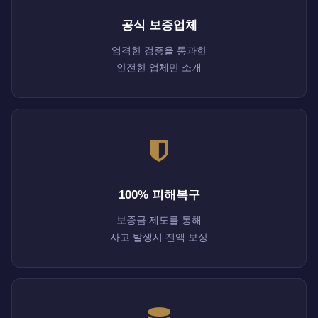
공식 보증업체
엄격한 검증을 통과한
안전한 업체만 소개
100% 피해복구
보증금 제도를 통해
사고 발생시 전액 보상