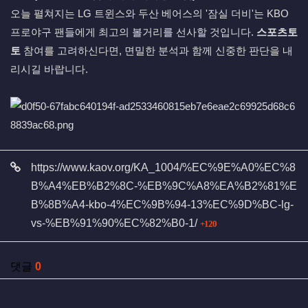
오늘 펼쳐지는 LG 트윈스와 두산 베어스의 '잠실 더비'는 KBO
프로야구 팬들에게 최고의 볼거리를 선사할 것입니다.
스포츠토
토
참여를 고려하신다면, 면밀한 분석과 함께 신중한 판단을 내
리시길 바랍니다.
관련자료
https://www.kaov.org/KA_1004/%EC%9E%A0%EC%8
B%A4%EB%B2%8C-%EB%9C%A8%EA%B2%81%E
B%8B%A4-kbo-4%EC%9B%94-13%EC%9D%BC-lg-
회 연결
vs-%EB%91%90%EC%82%B0-1/
120
댓글
0