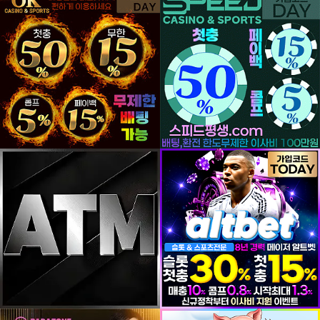
등록일
등록일
등록일
등록일