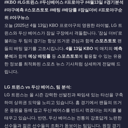
#KBO #LG트윈스 #두산베어스 #프로야구 #4월13일 #경기분석
#야구예측 #스포츠토토 #배팅 #배당률 #잠실더비 #프로야구순
위 #야구뉴스
오늘 (2025년 4월 13일) KBO 프로야구의 영원한 라이벌, LG 트
윈스와 두산 베어스가 잠실 구장에서 격돌합니다. '잠실 더비'로
불리는 두 팀의 경기는 항상 뜨거운 관심과 함께
스포츠토토
팬
들의 배팅 열기를 고조시킵니다.
4월 13일 KBO
빅 매치의
예측
분석
과 함께
예상 배팅률
등
스포츠토토
에 활용할 수 있는 유용
한 정보를 최적화된 스포츠 뉴스 기사처럼 상세하게 전달해 드
립니다.
LG 트윈스 vs 두산 베어스, 팀 분석:
LG 트윈스는 올 시즌 강력한 선발진과 짜임새 있는 타선을 구축
하며 상위권 도약을 노리고 있습니다. 홈 경기에서 팬들의 뜨거
운 응원을 등에 업고 두산 베어스를 반드시 꺾겠다는 의지를 불
태우고 있습니다. 반면, 두산 베어스는 전통의 강호답게 노련한
선수들과 젊은 선수들의 조화가 돋보이는 팀입니다. 원정 경기