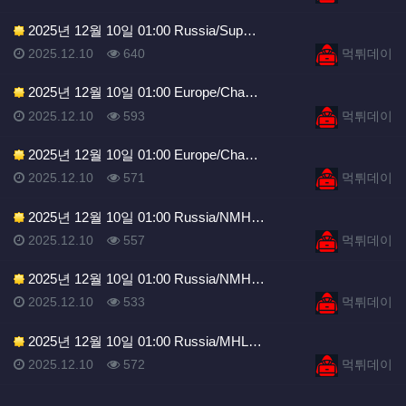
2025년 12월 10일 01:00 Russia/Sup…
등록일
조회
등록자
2025.12.10
640
먹튀데이
2025년 12월 10일 01:00 Europe/Cha…
등록일
조회
등록자
2025.12.10
593
먹튀데이
2025년 12월 10일 01:00 Europe/Cha…
등록일
조회
등록자
2025.12.10
571
먹튀데이
2025년 12월 10일 01:00 Russia/NMH…
등록일
조회
등록자
2025.12.10
557
먹튀데이
2025년 12월 10일 01:00 Russia/NMH…
등록일
조회
등록자
2025.12.10
533
먹튀데이
2025년 12월 10일 01:00 Russia/MHL…
등록일
조회
등록자
2025.12.10
572
먹튀데이