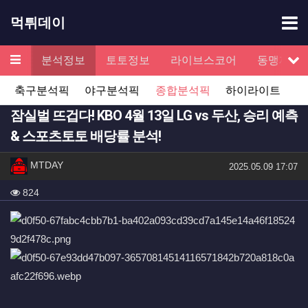
기
먹튀데이
메뉴
검증
분석정보
토토정보
라이브스코어
동맹제휴
서
축구분석픽
야구분석픽
종합분석픽
하이라이트
잠실벌 뜨겁다! KBO 4월 13일 LG vs 두산, 승리 예측
& 스포츠토토 배당률 분석!
작성자 정보
작성
MTDAY
작성일
2025.05.09 17:07
컨텐츠 정보
조회
824
본문