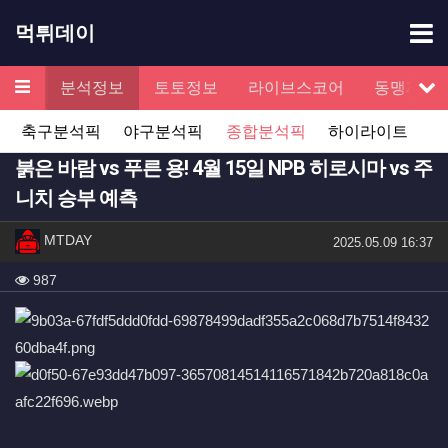
기
먹튀데이
메뉴
검증
분석정보
토토정보
라이브스코어
동맹제휴
서
축구분석픽
야구분석픽
종합분석픽
하이라이트
붉은 바람 vs 푸른 용! 4월 15일 NPB 히로시마 vs 주
니치 승부 예측
작성자 정보
작성
MTDAY
작성일
2025.05.09 16:37
컨텐츠 정보
조회
987
본문