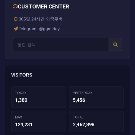
CUSTOMER CENTER
365일 24시간 연중무휴
Telegram: @ggmtday
VISITORS
TODAY
YESTERDAY
1,380
5,456
MAX
TOTAL
124,231
2,462,898