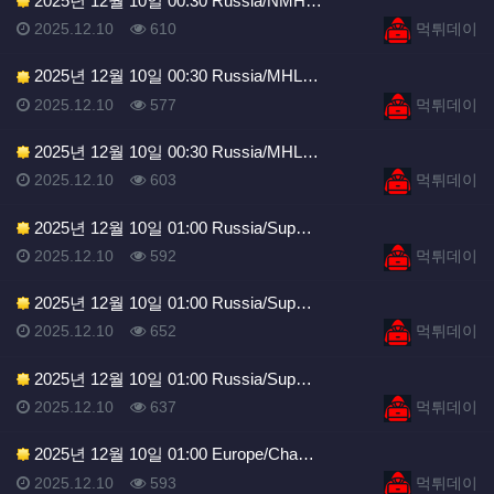
2025년 12월 10일 00:30 Russia/NMH…
등록일
조회
등록자
2025.12.10
610
먹튀데이
2025년 12월 10일 00:30 Russia/MHL…
등록일
조회
등록자
2025.12.10
577
먹튀데이
2025년 12월 10일 00:30 Russia/MHL…
등록일
조회
등록자
2025.12.10
603
먹튀데이
2025년 12월 10일 01:00 Russia/Sup…
등록일
조회
등록자
2025.12.10
592
먹튀데이
2025년 12월 10일 01:00 Russia/Sup…
등록일
조회
등록자
2025.12.10
652
먹튀데이
2025년 12월 10일 01:00 Russia/Sup…
등록일
조회
등록자
2025.12.10
637
먹튀데이
2025년 12월 10일 01:00 Europe/Cha…
등록일
조회
등록자
2025.12.10
593
먹튀데이