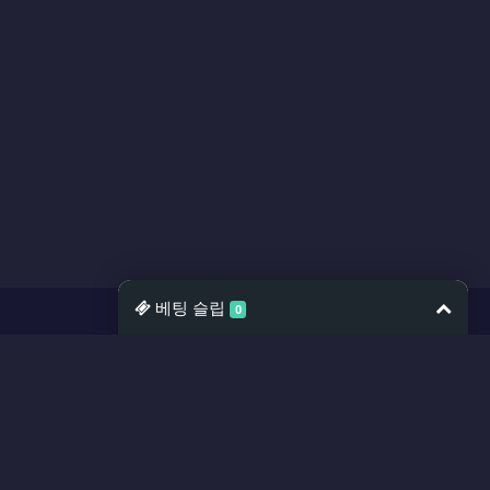
베팅 슬립
0
선택된 경기가 없습니다.
해복구
먹튀 검증