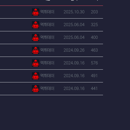
등록자
등록일
조회
먹튀데이
2025.10.30
203
등록자
등록일
조회
먹튀데이
2025.06.04
325
등록자
등록일
조회
먹튀데이
2025.06.04
400
등록자
등록일
조회
먹튀데이
2024.09.26
463
등록자
등록일
조회
먹튀데이
2024.09.16
576
등록자
등록일
조회
먹튀데이
2024.09.16
491
등록자
등록일
조회
먹튀데이
2024.09.16
441