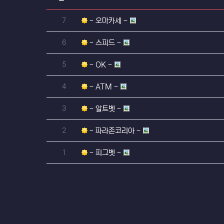
번호
7
- 오마카세 -
번호
6
- 스피드 -
번호
5
- OK -
번호
4
- ATM -
번호
3
- 알트벳 -
번호
2
- 파라존코리아 -
번호
1
- 피그벳 -