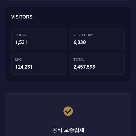
VISITORS
TODAY
YESTERDAY
1,531
6,330
MAX
TOTAL
124,231
2,457,593
공식 보증업체