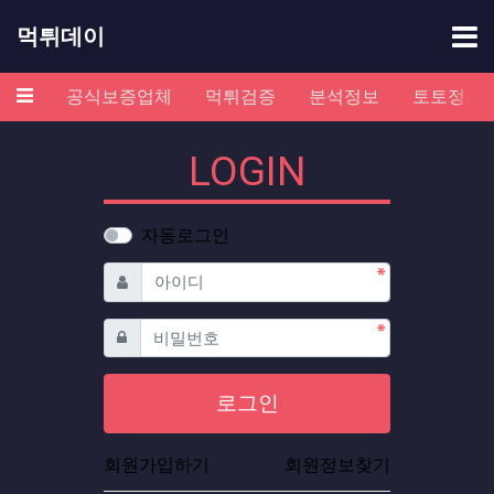
기
먹튀데이
메뉴
공식보증업체
먹튀검증
분석정보
토토정보
LOGIN
자동로그인
필수
아이디
필수
비밀번호
로그인
회원가입하기
회원정보찾기