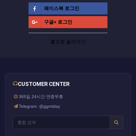
페이스북
로그인
구글+
로그인
홈으로 돌아가기
CUSTOMER CENTER
365일 24시간 연중무휴
Telegram: @ggmtday