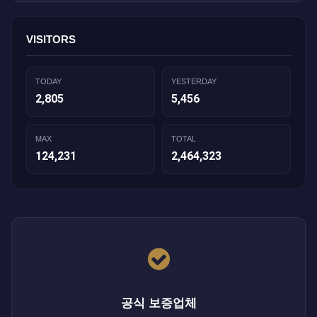
VISITORS
TODAY
YESTERDAY
2,805
5,456
MAX
TOTAL
124,231
2,464,323
공식 보증업체