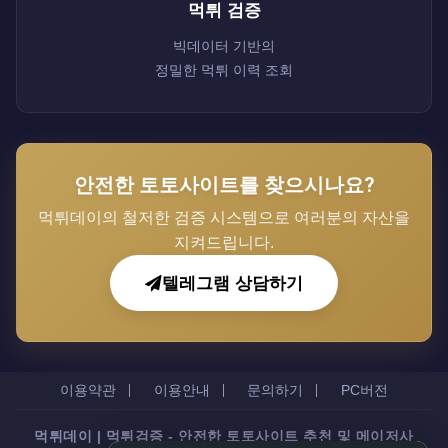
먹튀 검증
빅데이터 기반의
정밀한 먹튀 이력 조회
안전한 토토사이트를 찾으시나요?
먹튀데이의 철저한 검증 시스템으로 여러분의 자산을
지켜드립니다.
텔레그램 상담하기
이용약관
이용안내
문의하기
PC버전
먹튀데이 | 먹튀검증 - 안전한 토토사이트 추천 및 메이저사