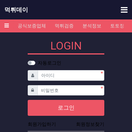
기
먹튀데이
메뉴
공식보증업체
먹튀검증
분석정보
토토정보
LOGIN
자동로그인
필수
아이디
필수
비밀번호
로그인
회원가입하기
회원정보찾기