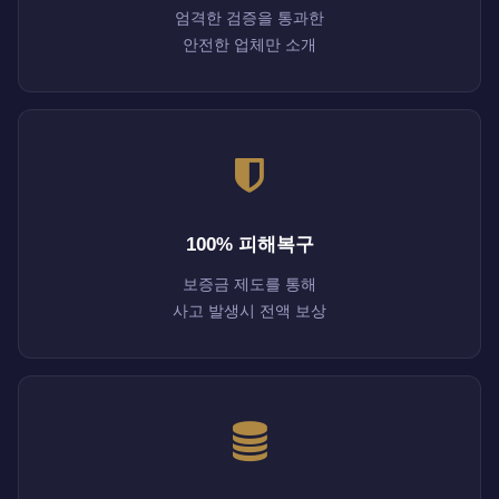
엄격한 검증을 통과한
안전한 업체만 소개
100% 피해복구
보증금 제도를 통해
사고 발생시 전액 보상