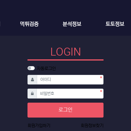
체
먹튀검증
분석정보
토토정보
LOGIN
자동로그인
필수
아이디
필수
비밀번호
로그인
회원가입하기
회원정보찾기