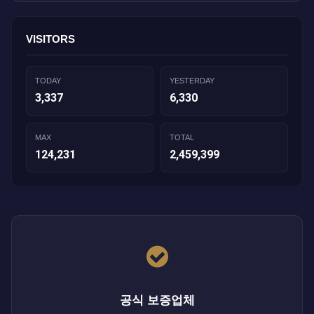
VISITORS
TODAY
YESTERDAY
3,337
6,330
MAX
TOTAL
124,231
2,459,399
공식 보증업체