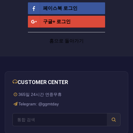
페이스북
로그인
구글+
로그인
홈으로 돌아가기
CUSTOMER CENTER
365일 24시간 연중무휴
Telegram: @ggmtday