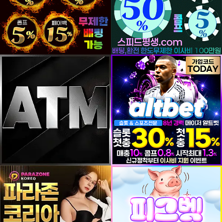
등록일
등록일
등록일
등록일