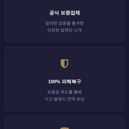
공식 보증업체
엄격한 검증을 통과한
안전한 업체만 소개
100% 피해복구
보증금 제도를 통해
사고 발생시 전액 보상