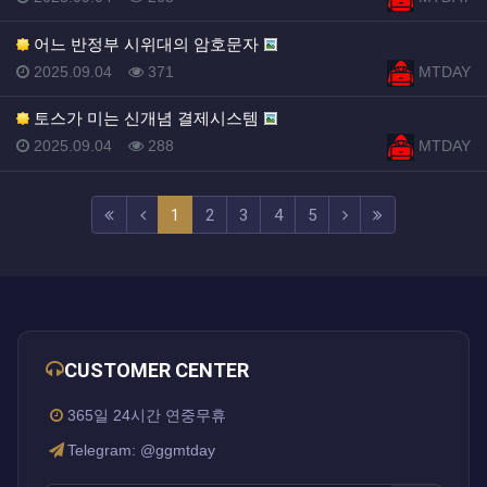
어느 반정부 시위대의 암호문자
등록일
조회
등록자
2025.09.04
371
MTDAY
토스가 미는 신개념 결제시스템
등록일
조회
등록자
2025.09.04
288
MTDAY
(current)
(next)
(last)
1
2
3
4
5
CUSTOMER CENTER
365일 24시간 연중무휴
Telegram: @ggmtday