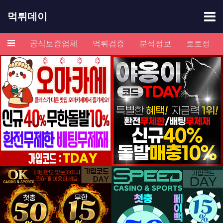
기
먹튀데이
메뉴
공식보증업체
먹튀검증
분석정보
토토정보