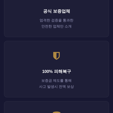
공식 보증업체
엄격한 검증을 통과한
안전한 업체만 소개
100% 피해복구
보증금 제도를 통해
사고 발생시 전액 보상