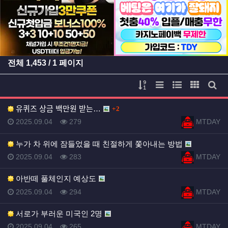
등록일
등록일
전체
1,453
/ 1 페이지
게시물 정렬
리스트 스타일
웹진 스타일
갤러리 
게시
댓글
유퀴즈 상금 백만원 받는…
2
등록일
등록일
등록일
조회
등록자
2025.09.04
279
MTDAY
누가 차 위에 잠들었을 때 친절하게 쫓아내는 방법
등록일
조회
등록자
2025.09.04
283
MTDAY
아반떼 풀체인지 예상도
등록일
조회
등록자
2025.09.04
294
MTDAY
서로가 부러운 미국인 2명
등록일
조회
등록자
2025.09.04
265
MTDAY