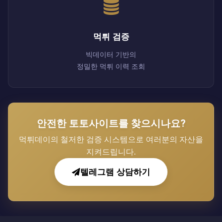
먹튀 검증
빅데이터 기반의
정밀한 먹튀 이력 조회
안전한 토토사이트를 찾으시나요?
먹튀데이의 철저한 검증 시스템으로 여러분의 자산을
지켜드립니다.
텔레그램 상담하기