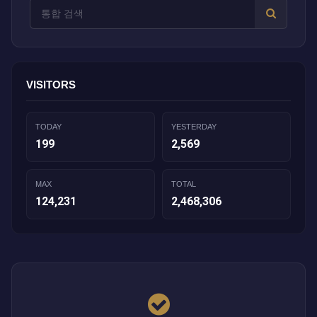
VISITORS
TODAY
YESTERDAY
199
2,569
MAX
TOTAL
124,231
2,468,306