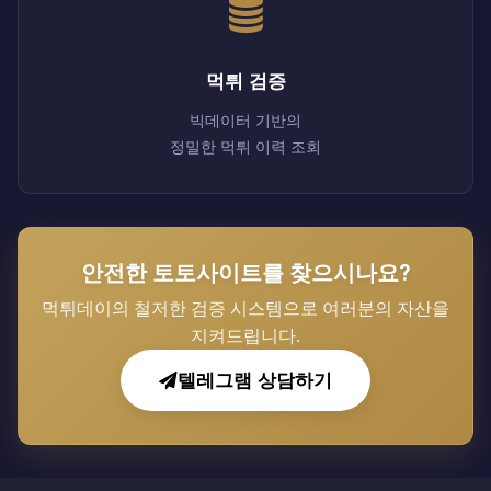
먹튀 검증
빅데이터 기반의
정밀한 먹튀 이력 조회
안전한 토토사이트를 찾으시나요?
먹튀데이의 철저한 검증 시스템으로 여러분의 자산을
지켜드립니다.
텔레그램 상담하기