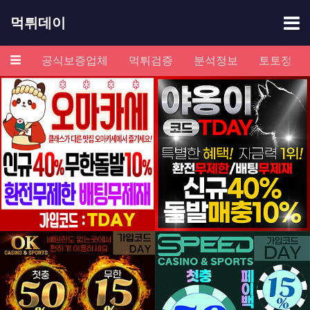
기
먹튀데이
메뉴
공식보증업체
먹튀검증
분석정보
토토정보