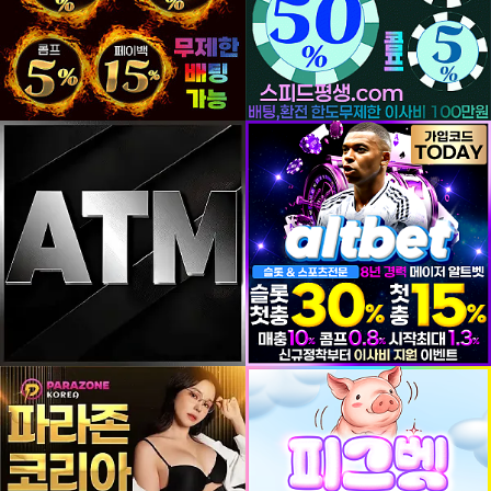
등록일
등록일
등록일
등록일