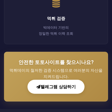
먹튀 검증
빅데이터 기반의
정밀한 먹튀 이력 조회
안전한 토토사이트를 찾으시나요?
먹튀데이의 철저한 검증 시스템으로 여러분의 자산을
지켜드립니다.
텔레그램 상담하기