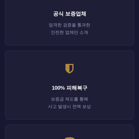
공식 보증업체
엄격한 검증을 통과한
안전한 업체만 소개
100% 피해복구
보증금 제도를 통해
사고 발생시 전액 보상