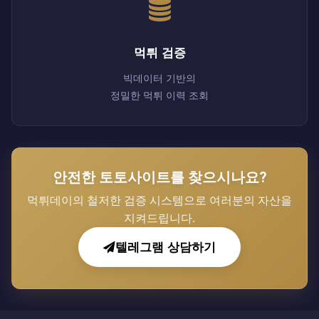
먹튀 검증
빅데이터 기반의
정밀한 먹튀 이력 조회
안전한 토토사이트를 찾으시나요?
먹튀데이의 철저한 검증 시스템으로 여러분의 자산을
지켜드립니다.
텔레그램 상담하기