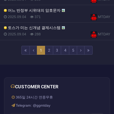
어느 반정부 시위대의 암호문자
등록일
조회
등록자
2025.09.04
371
MTDAY
토스가 미는 신개념 결제시스템
등록일
조회
등록자
2025.09.04
288
MTDAY
(current)
(next)
(last)
1
2
3
4
5
CUSTOMER CENTER
365일 24시간 연중무휴
Telegram: @ggmtday