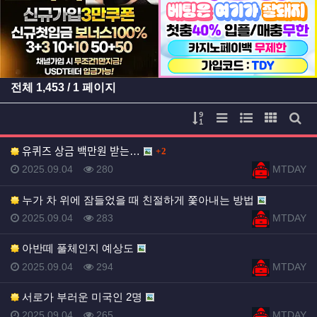
등록일
등록일
전체
1,453
/ 1 페이지
게시물 정렬
리스트 스타일
웹진 스타일
갤러리 
게시
댓글
유퀴즈 상금 백만원 받는…
2
등록일
등록일
등록일
조회
등록자
2025.09.04
280
MTDAY
누가 차 위에 잠들었을 때 친절하게 쫓아내는 방법
등록일
조회
등록자
2025.09.04
283
MTDAY
아반떼 풀체인지 예상도
등록일
조회
등록자
2025.09.04
294
MTDAY
서로가 부러운 미국인 2명
등록일
조회
등록자
2025.09.04
265
MTDAY