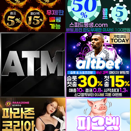
등록일
등록일
등록일
등록일