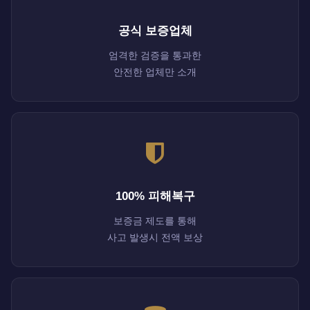
공식 보증업체
엄격한 검증을 통과한
안전한 업체만 소개
100% 피해복구
보증금 제도를 통해
사고 발생시 전액 보상