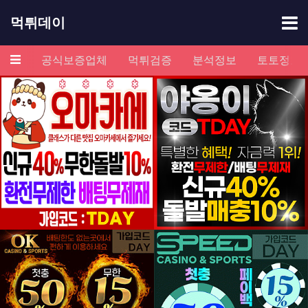
기
먹튀데이
메뉴
공식보증업체
먹튀검증
분석정보
토토정보