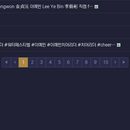
won 金貞沅​ 이예빈 Lee Ye Bin 李藝彬 직캠 f…
더 #워터페스티벌 #이예빈 #이예빈치어리더 #치어리더 #cheer…
(current)
(next)
(la
1
2
3
4
5
6
7
8
9
10