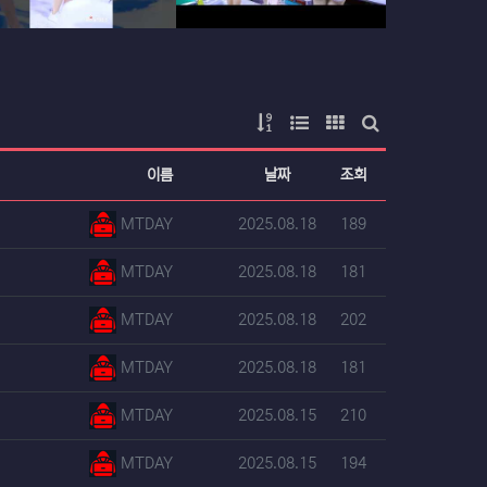
게시물 정렬
웹진 스타일
갤러리 스타일
게시판 검색
이름
날짜
조회
등록일
등록일
등록자
등록일
조회
MTDAY
2025.08.18
189
등록자
등록일
조회
MTDAY
2025.08.18
181
등록자
등록일
조회
MTDAY
2025.08.18
202
등록자
등록일
조회
MTDAY
2025.08.18
181
등록자
등록일
조회
MTDAY
2025.08.15
210
등록자
등록일
조회
MTDAY
2025.08.15
194