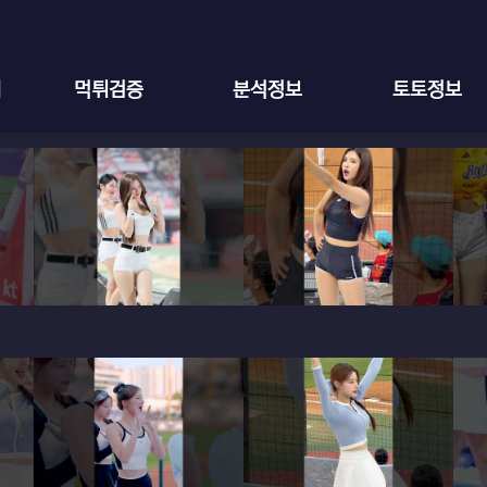
체
먹튀검증
분석정보
토토정보
등록일
등록일