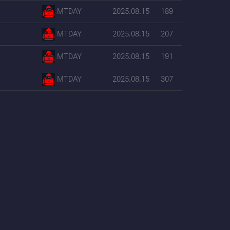
등록자
등록일
조회
MTDAY
2025.08.15
189
등록자
등록일
조회
MTDAY
2025.08.15
207
등록자
등록일
조회
MTDAY
2025.08.15
191
등록자
등록일
조회
MTDAY
2025.08.15
307
st)