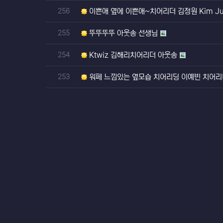
번호
256
이쁜애 옆에 이쁜애~치어리더 김정원 Kim Jung
번호
255
뚜뚜뚜뚜 아웃송 선생님
번호
254
Ktwiz 김해리치어리더 아웃송
번호
253
워페 느낌있는 옆모습 치어리딩 이예빈 치어리