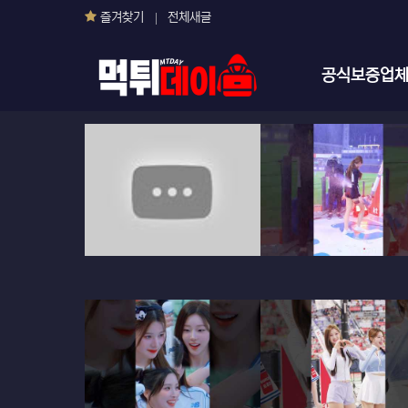
즐겨찾기
전체새글
메인 메뉴
공식보증업
등록일
등록일