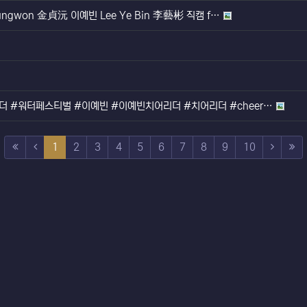
won 金貞沅​ 이예빈 Lee Ye Bin 李藝彬 직캠 f…
더 #워터페스티벌 #이예빈 #이예빈치어리더 #치어리더 #cheer…
(current)
(next)
(la
1
2
3
4
5
6
7
8
9
10