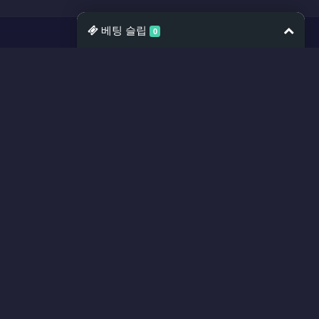
베팅 슬립
0
선택된 경기가 없습니다.
해복구
먹튀 검증
를 통해
빅데이터 기반의
액 보상
정밀한 먹튀 이력 조회