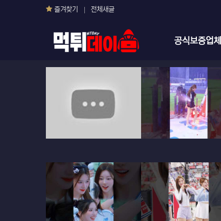
즐겨찾기
전체새글
메인 메뉴
공식보증업
등록일
등록일