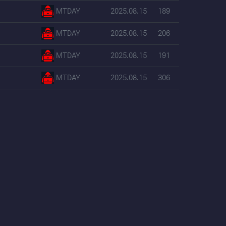
등록자
등록일
조회
MTDAY
2025.08.15
189
등록자
등록일
조회
MTDAY
2025.08.15
206
등록자
등록일
조회
MTDAY
2025.08.15
191
등록자
등록일
조회
MTDAY
2025.08.15
306
st)