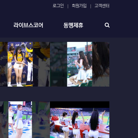
로그인
회원가입
고객센터
라이브스코어
동맹제휴
등록일
등록일