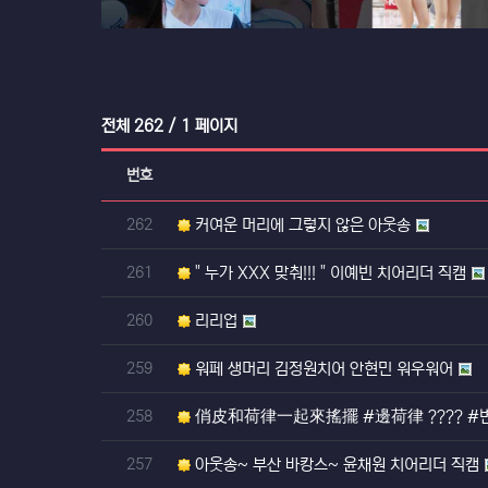
전체
262
/ 1 페이지
번호
등록일
등록일
번호
262
커여운 머리에 그렇지 않은 아웃송
번호
261
" 누가 XXX 맞춰!!! " 이예빈 치어리더 직캠
번호
260
리리업
번호
259
워페 생머리 김정원치어 안현민 워우워어
번호
258
俏皮和荷律一起來搖擺 #邊荷律 ???? #변하율 #啦
번호
257
아웃송~ 부산 바캉스~ 윤채원 치어리더 직캠