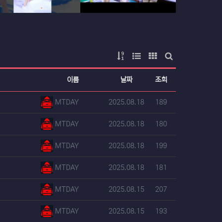
게시물 정렬
웹진 스타일
갤러리 스타일
게시판 검색
이름
날짜
조회
등록일
등록일
등록자
등록일
조회
MTDAY
2025.08.18
189
등록자
등록일
조회
MTDAY
2025.08.18
180
등록자
등록일
조회
MTDAY
2025.08.18
199
등록자
등록일
조회
MTDAY
2025.08.18
181
등록자
등록일
조회
MTDAY
2025.08.15
207
등록자
등록일
조회
MTDAY
2025.08.15
193