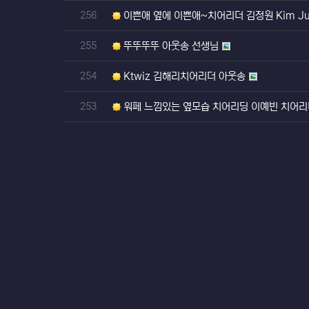
번호
256
이쁜애 옆에 이쁜애~치어리더 김정원 Kim Jung
번호
255
뚜뚜뚜뚜 아웃송 선생님
번호
254
Ktwiz 김해리치어리더 아웃송
번호
253
워페 느낌있는 옆모습 치어리딩 이예빈 치어리