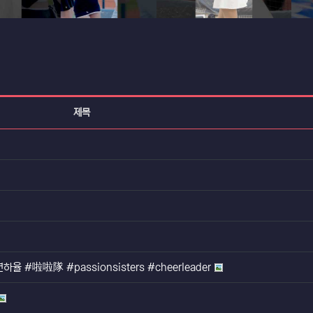
제목
등록일
등록일
啦隊 #passionsisters #cheerleader