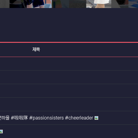
제목
등록일
등록일
啦隊 #passionsisters #cheerleader