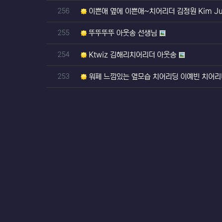
번호
256
이쁜애 옆에 이쁜애~치어리더 김정원 Kim Jung
번호
255
뚜뚜뚜뚜 아웃송 선생님
번호
254
Ktwiz 김해리치어리더 아웃송
번호
253
워페 느낌있는 옆모습 치어리딩 이예빈 치어리