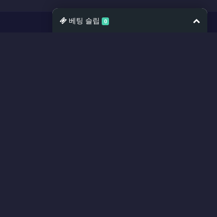
베팅 슬립
0
선택된 경기가 없습니다.
해복구
먹튀 검증
를 통해
빅데이터 기반의
액 보상
정밀한 먹튀 이력 조회