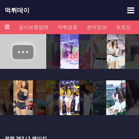
기
먹튀데이
메뉴
공식보증업체
먹튀검증
분석정보
토토정보
등록일
등록일
등록일
전체
262
/ 1 페이지