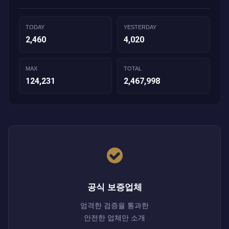
TODAY
YESTERDAY
2,460
4,020
MAX
TOTAL
124,231
2,467,998
공식 보증업체
엄격한 검증을 통과한
안전한 업체만 소개