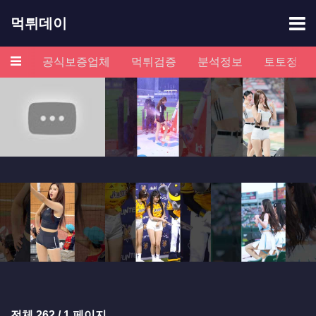
기
먹튀데이
메뉴
공식보증업체
먹튀검증
분석정보
토토정보
등록일
등록일
등록일
전체
262
/ 1 페이지