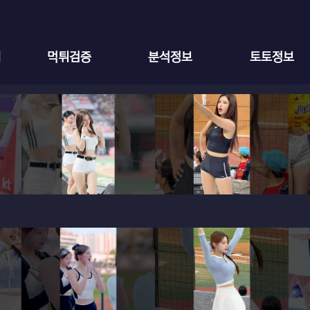
체
먹튀검증
분석정보
토토정보
등록일
등록일