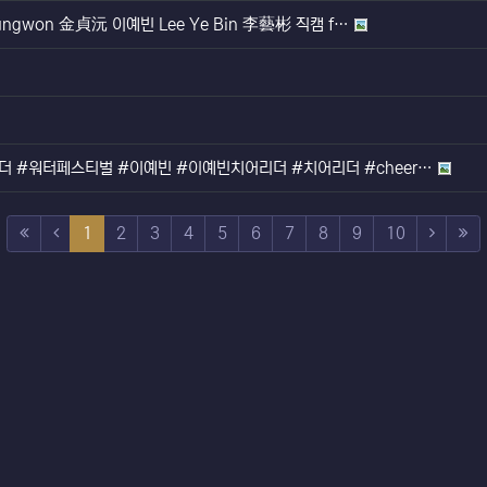
won 金貞沅​ 이예빈 Lee Ye Bin 李藝彬 직캠 f…
더 #워터페스티벌 #이예빈 #이예빈치어리더 #치어리더 #cheer…
(current)
(next)
(la
1
2
3
4
5
6
7
8
9
10