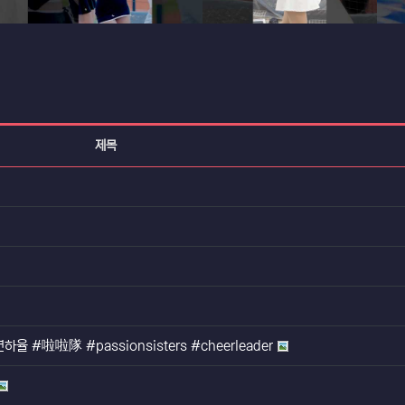
제목
등록일
등록일
啦隊 #passionsisters #cheerleader