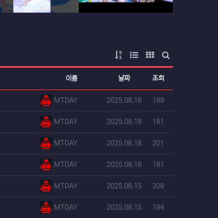
게시물 정렬
웹진 스타일
갤러리 스타일
게시판 검색
이름
날짜
조회
등록일
등록일
등록자
등록일
조회
MTDAY
2025.08.18
189
등록자
등록일
조회
MTDAY
2025.08.18
181
등록자
등록일
조회
MTDAY
2025.08.18
201
등록자
등록일
조회
MTDAY
2025.08.18
181
등록자
등록일
조회
MTDAY
2025.08.15
209
등록자
등록일
조회
MTDAY
2025.08.15
194