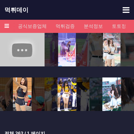
기
먹튀데이
메뉴
공식보증업체
먹튀검증
분석정보
토토정보
등록일
등록일
등록일
전체
262
/ 1 페이지