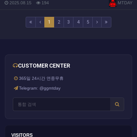
등록일
조회
등록자
2025.08.15
194
MTDAY
(current)
(next)
(last)
1
2
3
4
5
CUSTOMER CENTER
365일 24시간 연중무휴
Telegram: @ggmtday
VISITORS