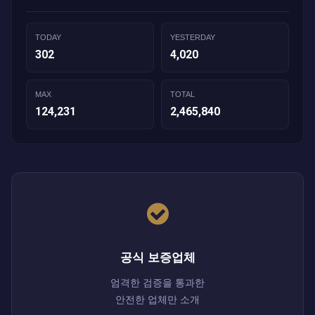
TODAY
YESTERDAY
302
4,020
MAX
TOTAL
124,231
2,465,840
공식 보증업체
엄격한 검증을 통과한
안전한 업체만 소개