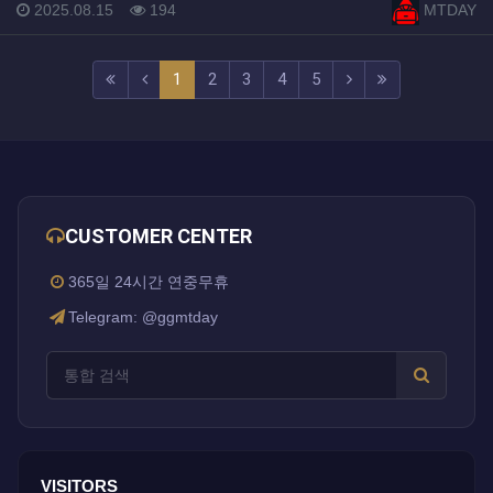
등록일
조회
등록자
2025.08.15
194
MTDAY
(current)
(next)
(last)
1
2
3
4
5
CUSTOMER CENTER
365일 24시간 연중무휴
Telegram: @ggmtday
VISITORS