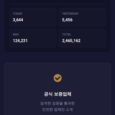
TODAY
YESTERDAY
3,644
5,456
MAX
TOTAL
124,231
2,465,162
공식 보증업체
엄격한 검증을 통과한
안전한 업체만 소개