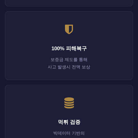
100% 피해복구
보증금 제도를 통해
사고 발생시 전액 보상
먹튀 검증
빅데이터 기반의