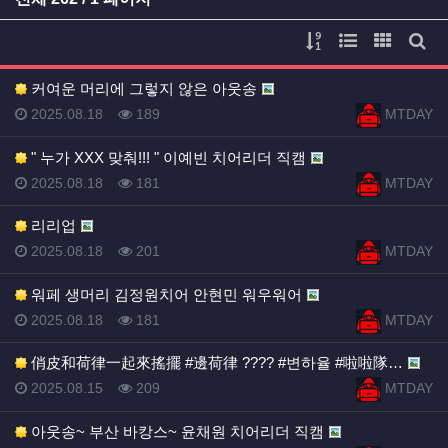
게시물 정렬
등록일
등록일
등록일
웹진 스타일
갤러리 
게시
커여운 머리에 그렇지 않은 아웃송
등록일
조회
등록자
2025.08.18
189
MTDAY
" 누가 XXX 맞춰!!! " 이예빈 치어리더 직캠
등록일
조회
등록자
2025.08.18
181
MTDAY
리리업
등록일
조회
등록자
2025.08.18
201
MTDAY
워페 생머리 김정원치어 안현민 워우워어
등록일
조회
등록자
2025.08.18
181
MTDAY
俏皮和荷律一起來搖擺 #邊荷律 ???? #변하율 #啦啦隊…
등록일
조회
등록자
2025.08.15
209
MTDAY
아웃송~ 부산 바캉스~ 윤채원 치어리더 직캠