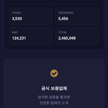
TODAY
YESTERDAY
3,530
5,456
MAX
TOTAL
124,231
2,465,048
공식 보증업체
엄격한 검증을 통과한
안전한 업체만 소개