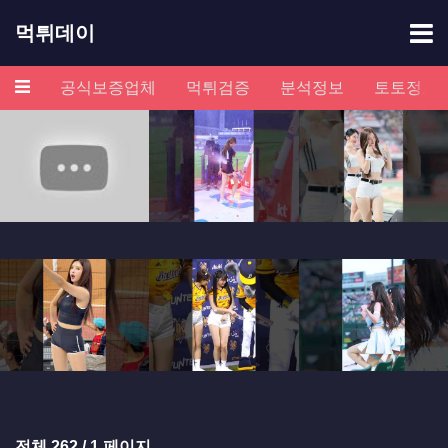
기
먹튀데이
메뉴
공식보증업체
먹튀검증
분석정보
토토정보
등록일
등록일
등록일
전체
262
/ 1 페이지