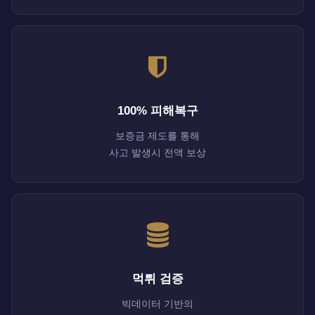
100% 피해복구
보증금 제도를 통해
사고 발생시 전액 보상
먹튀 검증
빅데이터 기반의