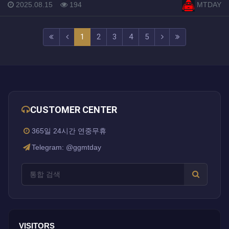
등록일
조회
등록자
2025.08.15
194
MTDAY
(current)
(next)
(last)
1
2
3
4
5
CUSTOMER CENTER
365일 24시간 연중무휴
Telegram: @ggmtday
VISITORS