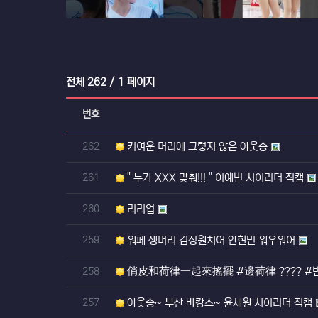
전체
262
/ 1 페이지
번호
등록일
등록일
번호
262
커여운 머리에 그렇지 않은 아웃송
번호
261
" 누가 XXX 맞춰!!! " 이예빈 치어리더 직캠
번호
260
리리업
번호
259
워페 생머리 김정원치어 안현민 워우워어
번호
258
俏皮和荷律一起來搖擺 #邊荷律 ???? #변하율 #啦
번호
257
아웃송~ 부산 바캉스~ 윤채원 치어리더 직캠