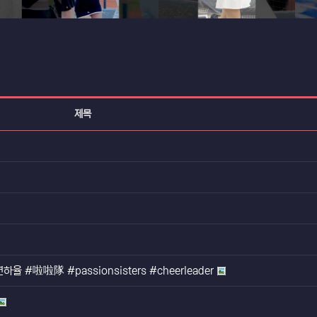
제목
등록일
등록일
啦隊 #passionsisters #cheerleader