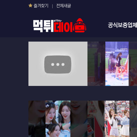
즐겨찾기
전체새글
메인 메뉴
공식보증업
등록일
등록일