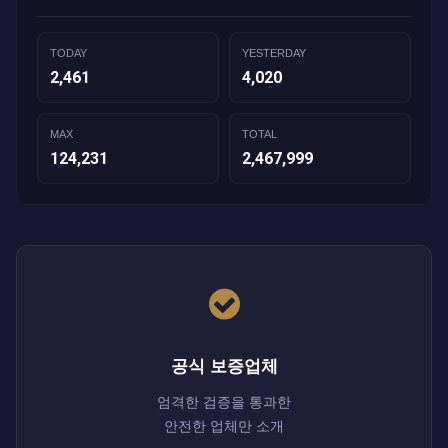
TODAY
YESTERDAY
2,461
4,020
MAX
TOTAL
124,231
2,467,999
공식 보증업체
엄격한 검증을 통과한
안전한 업체만 소개