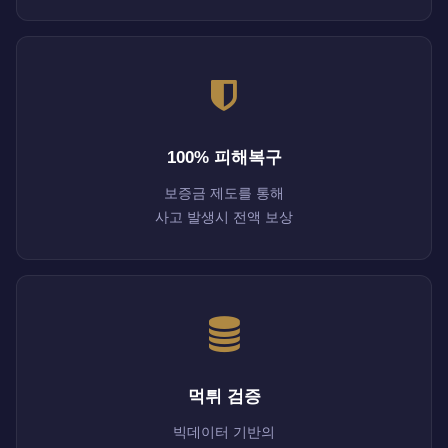
100% 피해복구
보증금 제도를 통해
사고 발생시 전액 보상
먹튀 검증
빅데이터 기반의