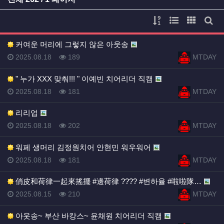
게시물 정렬
등록일
등록일
등록일
웹진 스타일
갤러리 
게시
커여운 머리에 그렇지 않은 아웃송
등록일
조회
등록자
2025.08.18
189
MTDAY
" 누가 XXX 맞춰!!! " 이예빈 치어리더 직캠
등록일
조회
등록자
2025.08.18
181
MTDAY
리리업
등록일
조회
등록자
2025.08.18
202
MTDAY
워페 생머리 김정원치어 안현민 워우워어
등록일
조회
등록자
2025.08.18
181
MTDAY
俏皮和荷律一起來搖擺 #邊荷律 ???? #변하율 #啦啦隊…
등록일
조회
등록자
2025.08.15
210
MTDAY
아웃송~ 부산 바캉스~ 윤채원 치어리더 직캠