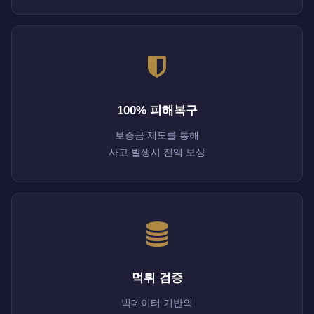
100% 피해복구
보증금 제도를 통해
사고 발생시 전액 보상
먹튀 검증
빅데이터 기반의