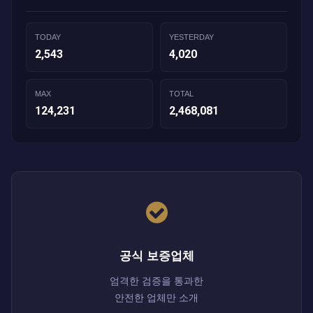
TODAY
YESTERDAY
2,543
4,020
MAX
TOTAL
124,231
2,468,081
공식 보증업체
엄격한 검증을 통과한
안전한 업체만 소개