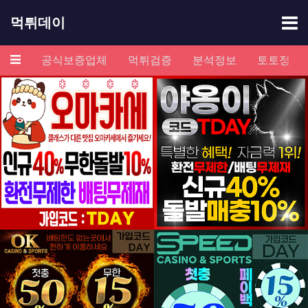
기
먹튀데이
메뉴
공식보증업체
먹튀검증
분석정보
토토정보