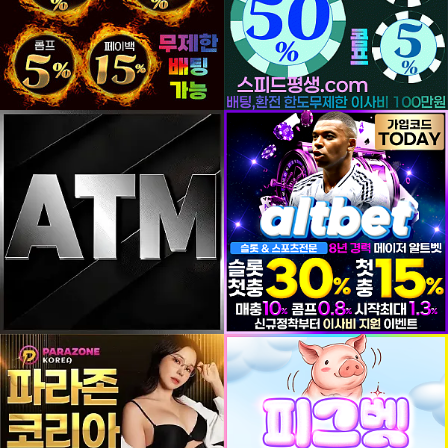
등록일
등록일
등록일
등록일