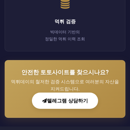
먹튀 검증
빅데이터 기반의
정밀한 먹튀 이력 조회
안전한 토토사이트를 찾으시나요?
먹튀데이의 철저한 검증 시스템으로 여러분의 자산을
지켜드립니다.
텔레그램 상담하기