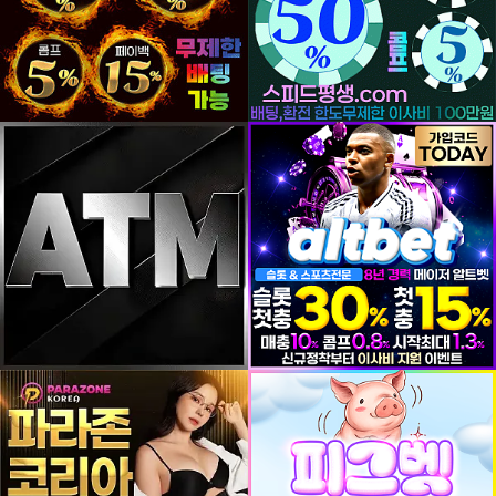
등록일
등록일
등록일
등록일