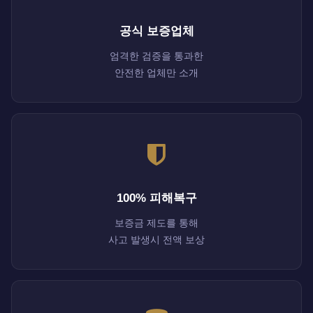
공식 보증업체
엄격한 검증을 통과한
안전한 업체만 소개
100% 피해복구
보증금 제도를 통해
사고 발생시 전액 보상