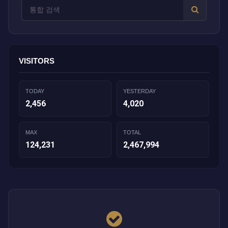
VISITORS
TODAY
YESTERDAY
2,456
4,020
MAX
TOTAL
124,231
2,467,994