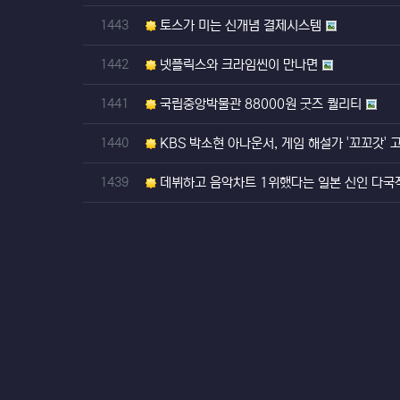
번호
1443
토스가 미는 신개념 결제시스템
번호
1442
넷플릭스와 크라임씬이 만나면
번호
1441
국립중앙박물관 88000원 굿즈 퀄리티
번호
1440
KBS 박소현 아나운서, 게임 해설가 '꼬꼬갓' 
번호
1439
데뷔하고 음악차트 1위했다는 일본 신인 다국