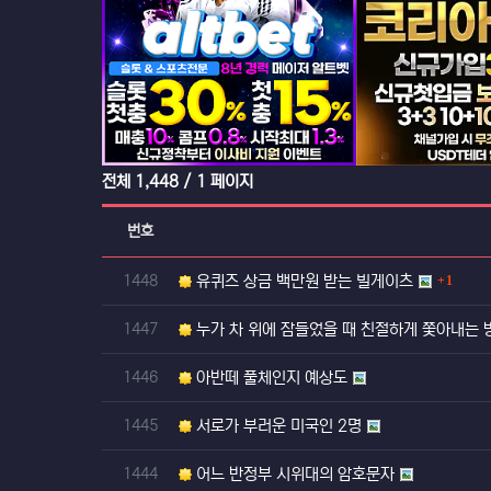
등록일
전체
1,448
/ 1 페이지
번호
댓글
번호
1448
유퀴즈 상금 백만원 받는 빌게이츠
1
등록일
번호
1447
누가 차 위에 잠들었을 때 친절하게 쫓아내는 
번호
1446
아반떼 풀체인지 예상도
번호
1445
서로가 부러운 미국인 2명
번호
1444
어느 반정부 시위대의 암호문자