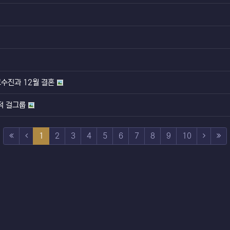
고수진과 12월 결혼
적 걸그룹
(current)
(next)
(la
1
2
3
4
5
6
7
8
9
10