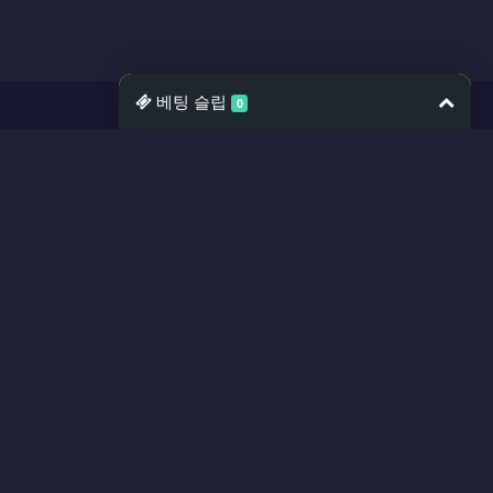
베팅 슬립
0
선택된 경기가 없습니다.
해복구
먹튀 검증
를 통해
빅데이터 기반의
액 보상
정밀한 먹튀 이력 조회