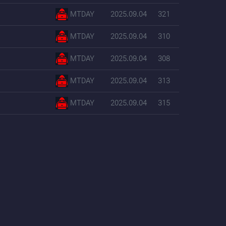
등록자
등록일
조회
MTDAY
2025.09.04
321
등록자
등록일
조회
MTDAY
2025.09.04
310
등록자
등록일
조회
MTDAY
2025.09.04
308
등록자
등록일
조회
MTDAY
2025.09.04
313
등록자
등록일
조회
MTDAY
2025.09.04
315
st)