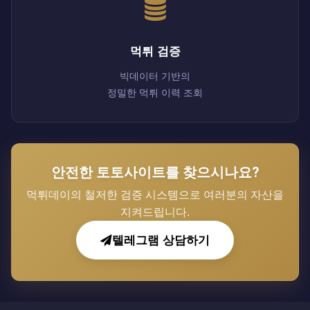
먹튀 검증
빅데이터 기반의
정밀한 먹튀 이력 조회
안전한 토토사이트를 찾으시나요?
먹튀데이의 철저한 검증 시스템으로 여러분의 자산을
지켜드립니다.
텔레그램 상담하기