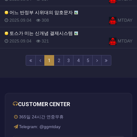
어느 반정부 시위대의 암호문자
등록일
조회
등록자
2025.09.04
308
MTDAY
토스가 미는 신개념 결제시스템
등록일
조회
등록자
2025.09.04
321
MTDAY
(current)
(next)
(last)
1
2
3
4
5
CUSTOMER CENTER
365일 24시간 연중무휴
Telegram: @ggmtday