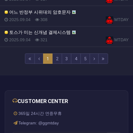
어느 반정부 시위대의 암호문자
등록일
조회
등록자
2025.09.04
308
MTDAY
토스가 미는 신개념 결제시스템
등록일
조회
등록자
2025.09.04
321
MTDAY
(current)
(next)
(last)
1
2
3
4
5
CUSTOMER CENTER
365일 24시간 연중무휴
Telegram: @ggmtday