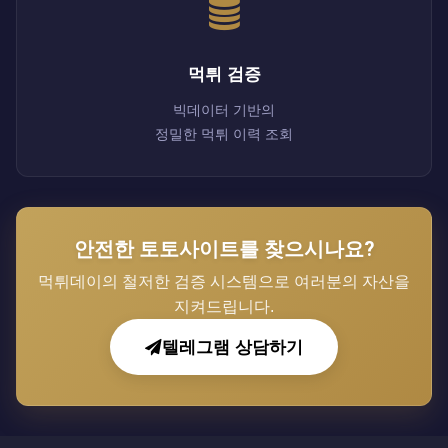
먹튀 검증
빅데이터 기반의
정밀한 먹튀 이력 조회
안전한 토토사이트를 찾으시나요?
먹튀데이의 철저한 검증 시스템으로 여러분의 자산을
지켜드립니다.
텔레그램 상담하기