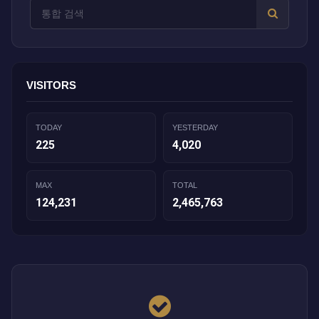
VISITORS
TODAY
YESTERDAY
225
4,020
MAX
TOTAL
124,231
2,465,763