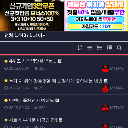
등록일
등록일
전체
1,448
/ 1 페이지
게시물 정렬
리스트 스타일
웹진 스타일
갤러리 
게시
댓글
유퀴즈 상금 백만원 받는…
1
등록일
등록일
등록일
조회
등록자
2025.09.04
315
MTDAY
누가 차 위에 잠들었을 때 친절하게 쫓아내는 방법
등록일
조회
등록자
2025.09.04
258
MTDAY
아반떼 풀체인지 예상도
등록일
조회
등록자
2025.09.04
289
MTDAY
서로가 부러운 미국인 2명
등록일
조회
등록자
2025.09.04
317
MTDAY