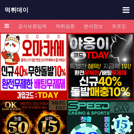
기
먹튀데이
메뉴
공식보증업체
먹튀검증
분석정보
토토정보