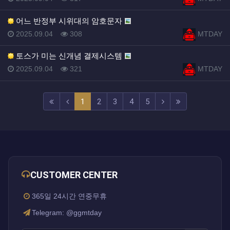
어느 반정부 시위대의 암호문자
등록일
조회
등록자
2025.09.04
308
MTDAY
토스가 미는 신개념 결제시스템
등록일
조회
등록자
2025.09.04
321
MTDAY
(current)
(next)
(last)
1
2
3
4
5
CUSTOMER CENTER
365일 24시간 연중무휴
Telegram: @ggmtday