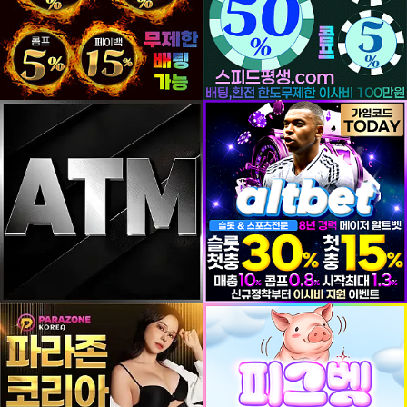
등록일
등록일
등록일
등록일