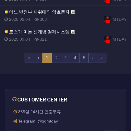
어느 반정부 시위대의 암호문자
등록일
조회
등록자
2025.09.04
308
MTDAY
토스가 미는 신개념 결제시스템
등록일
조회
등록자
2025.09.04
321
MTDAY
(current)
(next)
(last)
1
2
3
4
5
CUSTOMER CENTER
365일 24시간 연중무휴
Telegram: @ggmtday