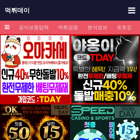
기
먹튀데이
메뉴
공식보증업체
먹튀검증
분석정보
토토정보